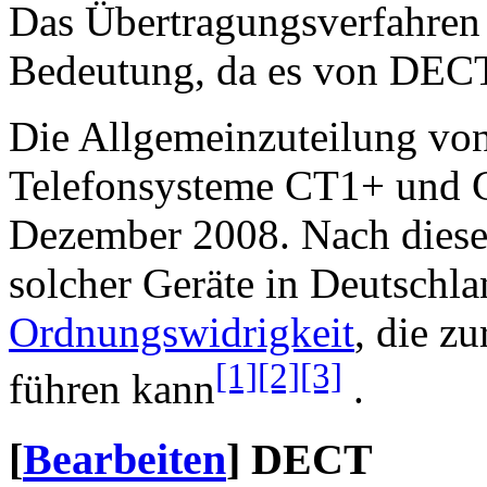
Das Übertragungsverfahre
Bedeutung, da es von DECT
Die Allgemeinzuteilung von
Telefonsysteme CT1+ und C
Dezember 2008. Nach diesem
solcher Geräte in Deutschla
Ordnungswidrigkeit
, die z
[1]
[2]
[3]
führen kann
.
[
Bearbeiten
]
DECT