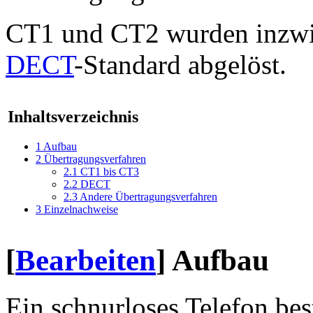
CT1 und CT2 wurden inzwi
DECT
-Standard abgelöst.
Inhaltsverzeichnis
1
Aufbau
2
Übertragungsverfahren
2.1
CT1 bis CT3
2.2
DECT
2.3
Andere Übertragungsverfahren
3
Einzelnachweise
[
Bearbeiten
]
Aufbau
Ein schnurloses Telefon bes