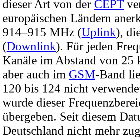
dieser Art von der
CEPT
ver
europäischen Ländern anerk
914–915 MHz (
Uplink
), d
(
Downlink
). Für jeden Fre
Kanäle im Abstand von 25 k
aber auch im
GSM
-Band li
120 bis 124 nicht verwende
wurde dieser Frequenzbere
übergeben. Seit diesem Dat
Deutschland nicht mehr zuge