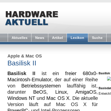
Aktuelles
News
Artikel
Lexikon
Suche
Apple
&
Mac OS
Basilisk II
Basilisk II
ist ein
freier
680x0
-
Basilisk I
Macintosh
-
Emulator
, der auf einer Reihe
von
Betriebssystemen
lauffähig ist,
Basisda
darunter
BeOS
,
Linux
,
AmigaOS
,
Entwickl
Windows NT
und
Mac OS X
. Die aktuelle
Version läuft auf Mac OS X für
PowerPC
- und Intel-Prozessoren.