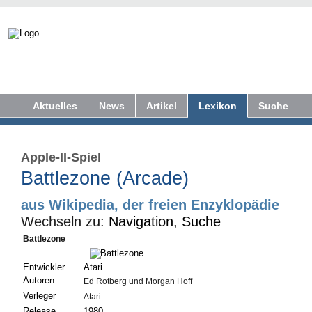
Aktuelles
News
Artikel
Lexikon
Suche
Apple-II-Spiel
Battlezone (Arcade)
aus Wikipedia, der freien Enzyklopädie
Wechseln zu:
Navigation
,
Suche
Battlezone
Entwickler
Atari
Autoren
Ed Rotberg und Morgan Hoff
Verleger
Atari
Release
1980