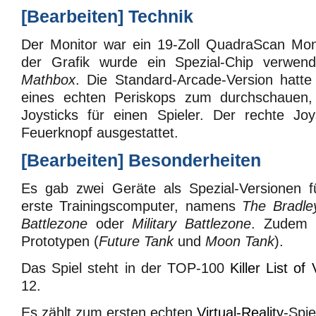
[
Bearbeiten
]
Technik
Der Monitor war ein 19-Zoll QuadraScan Mon
der Grafik wurde ein Spezial-Chip verwend
Mathbox
. Die Standard-Arcade-Version hatte
eines echten Periskops zum durchschauen
Joysticks für einen Spieler. Der rechte Jo
Feuerknopf ausgestattet.
[
Bearbeiten
]
Besonderheiten
Es gab zwei Geräte als Spezial-Versionen 
erste Trainingscomputer, namens
The Bradle
Battlezone
oder
Military Battlezone
. Zudem 
Prototypen (
Future Tank
und
Moon Tank
).
Das Spiel steht in der TOP-100
Killer List o
12.
Es zählt zum ersten echten
Virtual-Reality
-Spie