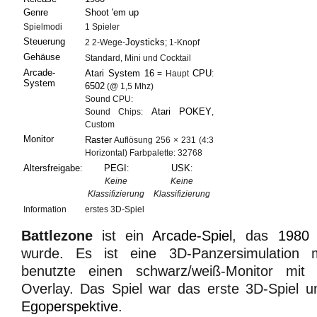
Genre
Shoot 'em up
Spielmodi
1 Spieler
Steuerung
Joysticks
2 2-Wege-
; 1-Knopf
Gehäuse
Standard, Mini und Cocktail
Arcade-
Atari System 16
CPU
= Haupt
:
System
6502
(@ 1,5 Mhz)
Sound CPU:
Atari POKEY
Sound Chips:
,
Custom
Monitor
Raster
Auflösung 256 × 231 (4:3
Horizontal) Farbpalette: 32768
Altersfreigabe
PEGI
USK
:
:
:
Keine
Keine
Klassifizierung
Klassifizierung
Information
erstes 3D-Spiel
Battlezone
ist ein
Arcade-Spiel
, das
1980
wurde. Es ist eine 3D-Panzersimulation
benutzte einen schwarz/weiß-Monitor mi
Overlay. Das Spiel war das erste 3D-Spiel u
Egoperspektive
.