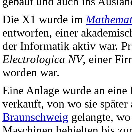
gebaut und auch ins Auslan
Die X1 wurde im
Mathemat
entworfen, einer akademisch
der Informatik aktiv war. P
Electrologica NV
, einer Fi
worden war.
Eine Anlage wurde an eine 
verkauft, von wo sie späte
Braunschweig
gelangte, wo 
Maschinen behielten bis zu