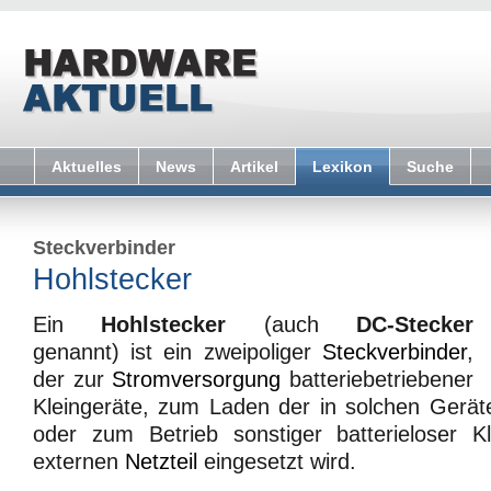
Aktuelles
News
Artikel
Lexikon
Suche
Steckverbinder
Hohlstecker
Ein
Hohlstecker
(auch
DC-Stecker
genannt) ist ein zweipoliger
Steckverbinder
,
der zur
Stromversorgung
batteriebetriebener
Kleingeräte, zum Laden der in solchen Gerät
oder zum Betrieb sonstiger batterieloser K
externen
Netzteil
eingesetzt wird.