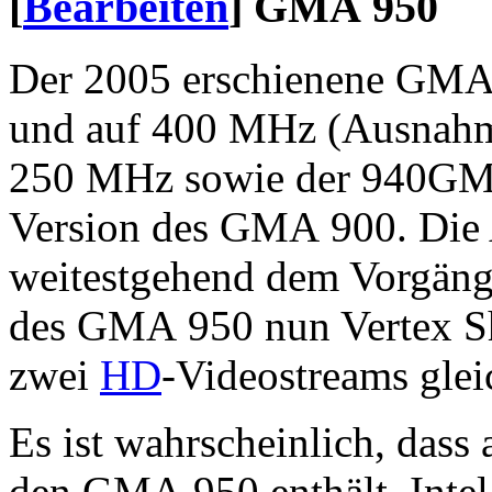
[
Bearbeiten
]
GMA 950
Der 2005 erschienene GMA 9
und auf 400 MHz (Ausnahm
250 MHz sowie der 940GML
Version des GMA 900. Die A
weitestgehend dem Vorgänger
des GMA 950 nun Vertex S
zwei
HD
-Videostreams glei
Es ist wahrscheinlich, dass
den GMA 950 enthält, Intel z