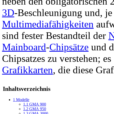
neben den obligatorischen 
3D
-Beschleunigung und, je
Multimediafähigkeiten
aufw
sind fester Bestandteil der
N
Mainboard
-
Chipsätze
und da
Chipsatzes zu verstehen; es 
Grafikkarten
, die diese Gra
Inhaltsverzeichnis
1
Modelle
1.1
GMA 900
1.2
GMA 950
1.3
GMA 3000