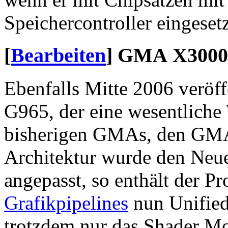
Speichercontroller eingesetz
[
Bearbeiten
]
GMA X3000
Ebenfalls Mitte 2006 veröff
G965, der eine wesentliche
bisherigen GMAs, den GMA 
Architektur wurde den Neu
angepasst, so enthält der Pro
Grafikpipelines
nun Unified
trotzdem nur das Shader Mod