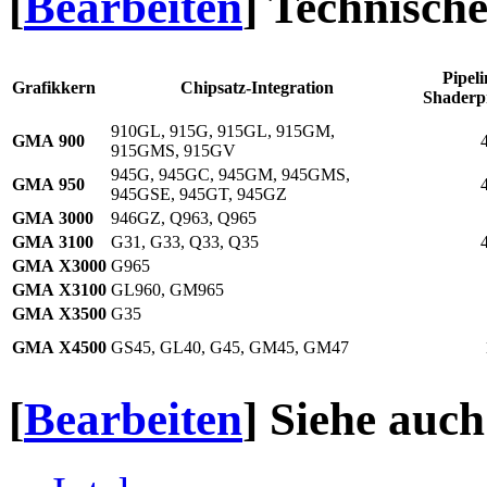
[
Bearbeiten
]
Technisch
Pipeli
Grafikkern
Chipsatz-Integration
Shaderp
910GL, 915G, 915GL, 915GM,
GMA 900
915GMS, 915GV
945G, 945GC, 945GM, 945GMS,
GMA 950
945GSE, 945GT, 945GZ
GMA 3000
946GZ, Q963, Q965
GMA 3100
G31, G33, Q33, Q35
GMA X3000
G965
GMA X3100
GL960, GM965
GMA X3500
G35
GMA X4500
GS45, GL40, G45, GM45, GM47
[
Bearbeiten
]
Siehe auch