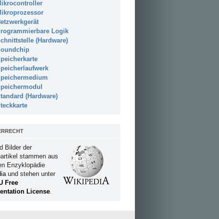
ikrocontroller
ikroprozessor
etzwerkgerät
rogrammierbare Logik
chnittstelle (Hardware)
oundchip
peicherkarte
peicherlaufwerk
peichermedium
peichermodul
tandard (Hardware)
teckkarte
ERRECHT
d Bilder der
artikel stammen aus
ien Enzyklopädie
ia
und stehen unter
U Free
ntation License
.