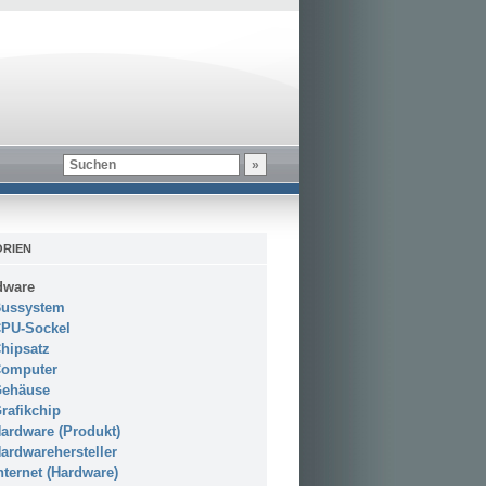
RIEN
dware
ussystem
PU-Sockel
hipsatz
omputer
ehäuse
rafikchip
ardware (Produkt)
ardwarehersteller
nternet (Hardware)