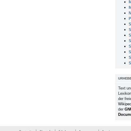
M
M
N
P
S
S
S
S
S
S
S
S
URHEB
Text un
Lexikon
der fre
Wikiped
der
GN
Docume