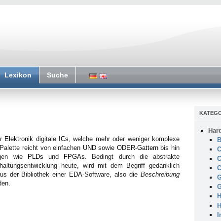
Lexikon
Suche
KATEGO
Har
er
Elektronik
digitale
ICs
, welche mehr oder weniger komplexe
B
 Palette reicht von einfachen
UND
sowie
ODER-Gattern
bis hin
C
ungen wie
PLDs
und
FPGAs
. Bedingt durch die abstrakte
C
haltungsentwicklung heute, wird mit dem Begriff gedanklich
C
s der Bibliothek einer
EDA
-Software, also die
Beschreibung
G
den.
G
H
H
I