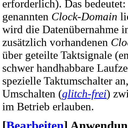
erforderlich). Das bedeutet
genannten
Clock-Domain
li
wird die Datenübernahme in 
zusätzlich vorhandenen
Clo
über geteilte Taktsignale (e
schwer handhabbare Laufze
spezielle Taktumschalter an,
Umschalten (
glitch-frei
) zw
im Betrieb erlauben.
[
Bearbeiten
]
Anwendung