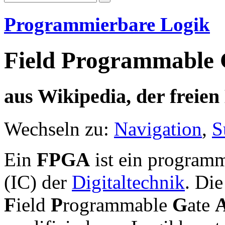
Programmierbare Logik
Field Programmable 
aus Wikipedia, der freie
Wechseln zu:
Navigation
,
S
Ein
FPGA
ist ein program
(IC) der
Digitaltechnik
. Die
F
ield
P
rogrammable
G
ate