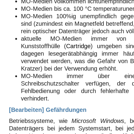
MO-Medien vollkommen lichtunempfindlich
MO-Medien bis ca. 100 °C temperaturunem
MO-Medien 100%ig unempfindlich gege
sind (zumindest ein Magnetfeld betreffend
rein optischer Datenträger jedoch auch völl
aktuelle MO-Medien immer von e
Kunststoffhülle (
Cartridge
) umgeben si
dagegen lesegerätabhängig immer häuf
verwendet werden, was die Gefahr von B
Kratzer) bei der Verwendung erhöht.
MO-Medien immer über eine
Schreibschutzschalter verfügen, der
Fehlbedienung oder durch fehlerhafte 
verhindert.
[
Bearbeiten
]
Gefährdungen
Betriebssysteme, wie
Microsoft Windows
, b
Datenträgers bei jedem Systemstart, bei je