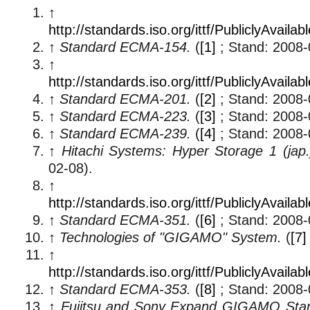
↑
http://standards.iso.org/ittf/PubliclyAva
↑
Standard ECMA-154.
(
[1]
; Stand: 2008-
↑
http://standards.iso.org/ittf/PubliclyAva
↑
Standard ECMA-201.
(
[2]
; Stand: 2008-
↑
Standard ECMA-223.
(
[3]
; Stand: 2008-
↑
Standard ECMA-239.
(
[4]
; Stand: 2008-
↑
Hitachi Systems: Hyper Storage 1 (jap.
02-08).
↑
http://standards.iso.org/ittf/PubliclyAva
↑
Standard ECMA-351.
(
[6]
; Stand: 2008-
↑
Technologies of "GIGAMO" System.
(
[7]
↑
http://standards.iso.org/ittf/PubliclyAva
↑
Standard ECMA-353.
(
[8]
; Stand: 2008-
↑
Fujitsu and Sony Expand GIGAMO Stan