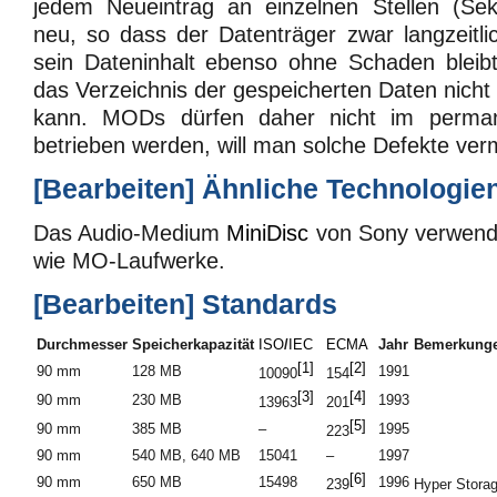
jedem Neueintrag an einzelnen Stellen (Se
neu, so dass der Datenträger zwar langzeitlic
sein Dateninhalt ebenso ohne Schaden bleibt
das Verzeichnis der gespeicherten Daten nich
kann. MODs dürfen daher nicht im perman
betrieben werden, will man solche Defekte ver
[
Bearbeiten
]
Ähnliche Technologie
Das Audio-Medium
MiniDisc
von Sony verwende
wie MO-Laufwerke.
[
Bearbeiten
]
Standards
Durchmesser
Speicherkapazität
ISO
/
IEC
ECMA
Jahr
Bemerkung
[1]
[2]
90 mm
128 MB
1991
10090
154
[3]
[4]
90 mm
230 MB
1993
13963
201
[5]
90 mm
385 MB
–
1995
223
90 mm
540 MB, 640 MB
15041
–
1997
[6]
90 mm
650 MB
15498
1996
239
Hyper Stora