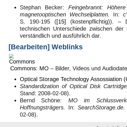
Stephan Becker:
Feingebrannt: Höhere
magnetooptischen Wechselplatten.
In:
c’
S. 190-195
(
[15]
(kostenpflichtig)). – D
technischen Unterschiede zwischen d
verständlich und ausführlich dar.
[
Bearbeiten
]
Weblinks
Commons: MO
– Bilder, Videos und Audiodate
Optical Storage Technology Assossiatio
Standardization of Optical Disk Cartridg
Stand: 2008-02-08).
Bernd Schöne:
MO im Schlussverka
Hoffnungsträgers.
In:
SearchStorage.de.
02-08).