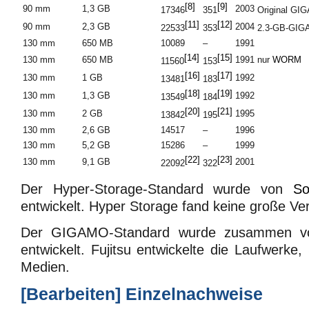
[8]
[9]
90 mm
1,3 GB
2003
17346
351
Original GI
[11]
[12]
90 mm
2,3 GB
2004
22533
353
2.3-GB-GI
130 mm
650 MB
10089
–
1991
[14]
[15]
130 mm
650 MB
1991
nur
WORM
11560
153
[16]
[17]
130 mm
1 GB
1992
13481
183
[18]
[19]
130 mm
1,3 GB
1992
13549
184
[20]
[21]
130 mm
2 GB
1995
13842
195
130 mm
2,6 GB
14517
–
1996
130 mm
5,2 GB
15286
–
1999
[22]
[23]
130 mm
9,1 GB
2001
22092
322
Der Hyper-Storage-Standard wurde von
So
entwickelt. Hyper Storage fand keine große Ver
Der GIGAMO-Standard wurde zusammen 
entwickelt. Fujitsu entwickelte die Laufwerke
Medien.
[
Bearbeiten
]
Einzelnachweise