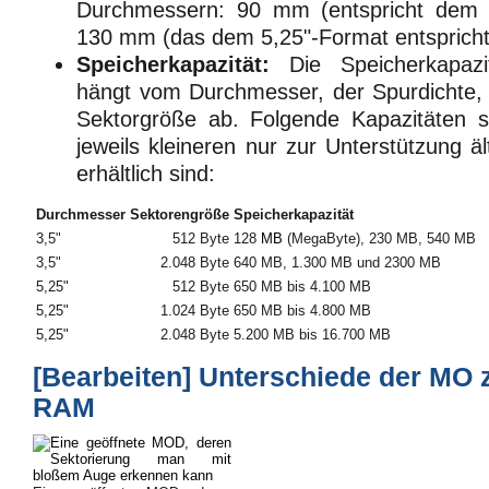
Durchmessern: 90 mm (entspricht dem 3
130 mm (das dem 5,25"-Format entspricht
Speicherkapazität:
Die Speicherkapaz
hängt vom Durchmesser, der Spurdichte, 
Sektorgröße ab. Folgende Kapazitäten si
jeweils kleineren nur zur Unterstützung ä
erhältlich sind:
Durchmesser
Sektorengröße
Speicherkapazität
3,5"
512 Byte
128
MB
(MegaByte), 230 MB, 540 MB
3,5"
2.048 Byte
640 MB, 1.300 MB und 2300 MB
5,25"
512 Byte
650 MB bis 4.100 MB
5,25"
1.024 Byte
650 MB bis 4.800 MB
5,25"
2.048 Byte
5.200 MB bis 16.700 MB
[
Bearbeiten
]
Unterschiede der MO 
RAM