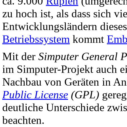
ca. 9.000
Rupien
(umgerech
zu hoch ist, als dass sich vi
Entwicklungsländern dieses 
Betriebssystem
kommt
Emb
Mit der
Simputer General P
im Simputer-Projekt auch e
Nachbau von Geräten in An
Public License
(GPL)
gerege
deutliche Unterschiede zw
beachten.