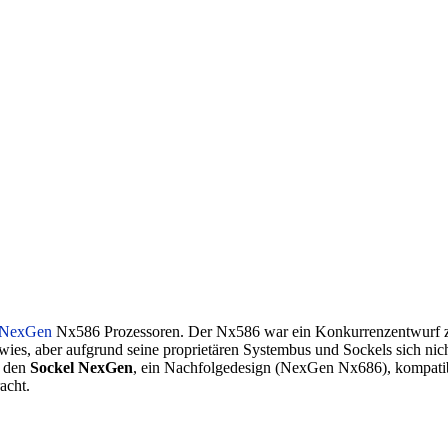
NexGen
Nx586 Prozessoren. Der Nx586 war ein Konkurrenzentwurf
ufwies, aber aufgrund seine proprietären Systembus und Sockels sich nic
r den
Sockel NexGen
, ein Nachfolgedesign (NexGen Nx686), kompat
acht.