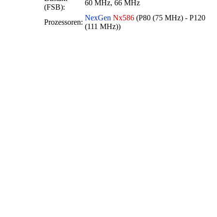
60 MHz, 66 MHz
(FSB):
NexGen
Nx586
(P80 (75 MHz) - P120
Prozessoren:
(111 MHz))