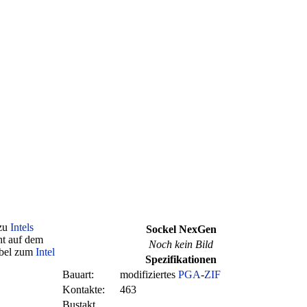
 zu
Intels
Sockel NexGen
ht auf dem
Noch kein Bild
ibel zum
Intel
Spezifikationen
Bauart:
modifiziertes
PGA
-
ZIF
Kontakte:
463
Bustakt