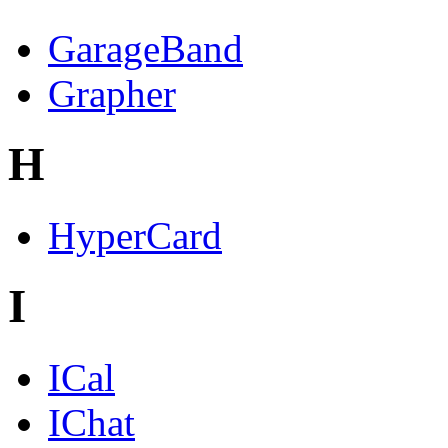
GarageBand
Grapher
H
HyperCard
I
ICal
IChat