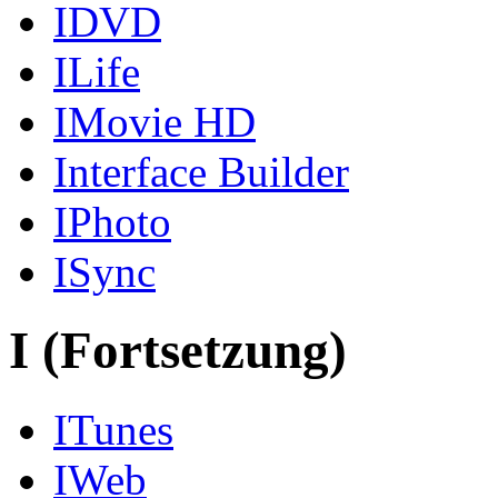
IDVD
ILife
IMovie HD
Interface Builder
IPhoto
ISync
I (Fortsetzung)
ITunes
IWeb