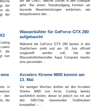
auf der CeBIT, welche zurzeit in den Endspurt
e Woche
geht. Bei einem Standrundgang konnten wir
gt, der
duzende Neuentwicklungen entdecken, wie
en als
beispielsweise den ...
gt der
Wasserkühler für GeForce GTX 280
0X2
aufgetaucht
ooling
Während die GeForce GTX 280 bereits in den
ccelero
Startlöchern steht und am 18. Juni offiziell
f, die
vorgestellt werden soll, hat der
gt nun
Wasserkühlerhersteller Aqua Computer bereits
eine passenden ...
treme
Accelero Xtreme 9800 kommt am
13. Mai
its in
Vor wenigen Wochen durften wir den Accelero
hweizer
Xtreme 8800 von Arctic Cooling bereits
te den
ausführlich testen, dieser ist jedoch nur mit auf
te, die
den G80-Chip basierenden Grafikkarten
kompatibel – ...