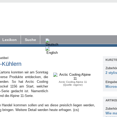
Lexikon
Suche
atibel
KURZTE
5-Kühlern
Zubehö
artons konnten wir am Sonntag
2 styli
verse Produkte entdecken, die
werden. So hat Arctic Cooling
Eingab
Arctic Cooling Alpine 11
(Quelle: eigene)
Sockel 1156 am Start, welcher
Micros
-Serie gedacht ist. Namentlich
nd die Alpine 11-Serie.
ARTIKE
 Handel kommen sollen und wo diese preislich liegen werden,
Zubehö
g bringen. Weitere Detail werden heute erfragen. (
cs
)
Wie ma