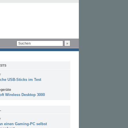
STS
r
sche USB-Sticks im Test
egeräte
oft Wireless Desktop 3000
L
r
n einen Gaming-PC selbst