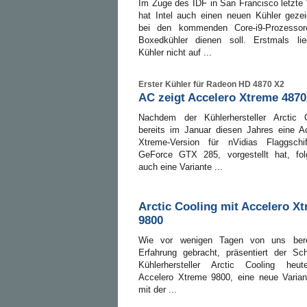
Im Zuge des IDF in San Francisco letzt
hat Intel auch einen neuen Kühler gezei
bei den kommenden Core-i9-Prozessor
Boxedkühler dienen soll. Erstmals lie
Kühler nicht auf ...
Erster Kühler für Radeon HD 4870 X2
AC zeigt Accelero Xtreme 487
Nachdem der Kühlerhersteller Arctic C
bereits im Januar diesen Jahres eine A
Xtreme-Version für nVidias Flaggschif
GeForce GTX 285, vorgestellt hat, fol
auch eine Variante ...
Arctic Cooling mit Accelero X
9800
Wie vor wenigen Tagen von uns bere
Erfahrung gebracht, präsentiert der Sc
Kühlerhersteller Arctic Cooling heu
Accelero Xtreme 9800, eine neue Varian
mit der ...