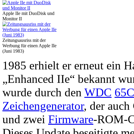
Apple IIe mit DuoDisk und
Monitor II
Zeitungsausriss mit der
Werbung für einen Apple IIe
(Juni 1983)
1985 erhielt er erneut ein 
„Enhanced IIe“ bekannt wu
wurde durch den
WDC
65C
Zeichengenerator
, der auch
und zwei
Firmware
-ROM-Ch
Dieses Update beseitigte me