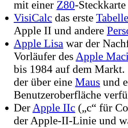
mit einer
Z80
-Steckkarte
VisiCalc
das erste
Tabell
Apple II und andere
Pers
Apple Lisa
war der Nachf
Vorläufer des
Apple Maci
bis 1984 auf dem Markt. L
der über eine
Maus
und ei
Benutzeroberfläche verfü
Der
Apple IIc
(„c“ für Co
der Apple-II-Linie und wa