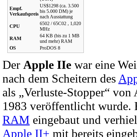
US$1298 (ca. 3.500
Empf.
bis 5.000 DM) je
Verkaufspreis
nach Ausstattung
6502 / 65C02 , 1,020
CPU
MHz
64 KB (bis zu 1 MB
RAM
und mehr) RAM
OS
ProDOS 8
Der
Apple IIe
war eine Wei
nach dem Scheitern des
App
als „Verluste-Stopper“ von
1983 veröffentlicht wurde.
RAM
eingebaut und verhiel
Apple II+
mit bereits einge