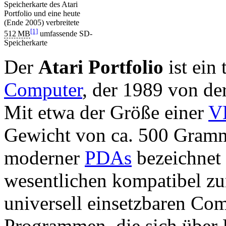
Speicherkarte des Atari
Portfolio und eine heute
(Ende 2005) verbreitete
[1]
512
MB
umfassende SD-
Speicherkarte
Der
Atari Portfolio
ist ein
Computer
, der 1989 von de
Mit etwa der Größe einer
V
Gewicht von ca. 500 Gramm 
moderner
PDAs
bezeichnet 
wesentlichen kompatibel 
universell einsetzbaren Co
Programmen, die sich über F