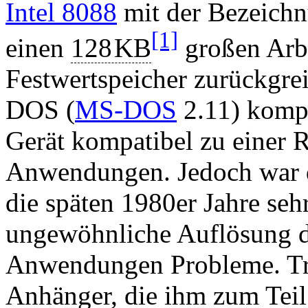
Intel 8088
mit der Bezeichn
[1]
einen
128
KB
großen Arb
Festwertspeicher zurückgre
DOS (
MS-DOS
2.11) kompa
Gerät kompatibel zu einer 
Anwendungen. Jedoch war de
die späten 1980er Jahre se
ungewöhnliche Auflösung de
Anwendungen Probleme. Tro
Anhänger, die ihm zum Teil 