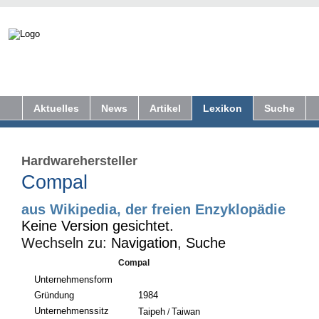
Aktuelles
News
Artikel
Lexikon
Suche
Hardwarehersteller
Compal
aus Wikipedia, der freien Enzyklopädie
Keine Version gesichtet.
Wechseln zu:
Navigation
,
Suche
Compal
Unternehmensform
Gründung
1984
Unternehmenssitz
Taipeh
Taiwan
/