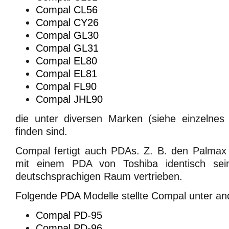
Compal CL56
Compal CY26
Compal GL30
Compal GL31
Compal EL80
Compal EL81
Compal FL90
Compal JHL90
die unter diversen Marken (siehe einzelne
finden sind.
Compal fertigt auch PDAs. Z. B. den Palmax 
mit einem PDA von Toshiba identisch sei
deutschsprachigen Raum vertrieben.
Folgende
PDA
Modelle stellte Compal unter a
Compal PD-95
Compal PD-96