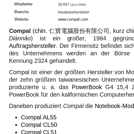
Mitarbeiter
30.667
(
Juni 2006
)
Branche
Hardwarehersteller
Website
www.compal.com
Compal
(
chin.
仁寶電腦股份有限公司
, kurz
chi
Diànnǎo
) ist ein großer, 1984 gegrü
Auftragshersteller
. Der Firmensitz befindet sic
des Unternehmens werden an der Börse i
Kennung 2324 gehandelt.
Compal ist einer der größten Hersteller von M
der zehn größten taiwanesischen Unternehm
produzierte u. a. das
PowerBook
G4 15,4 Zo
PowerBook für den kalifornischen Computerher
Daneben produziert
Compal
die
Notebook-Mode
Compal AL55
Compal CL50
Compal CL51