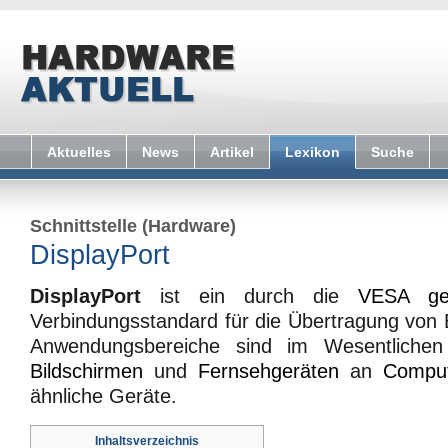
Aktuelles
News
Artikel
Lexikon
Suche
Schnittstelle (Hardware)
DisplayPort
DisplayPort
ist ein durch die
VESA
g
Verbindungsstandard für die Übertragung von B
Anwendungsbereiche sind im Wesentlichen
Bildschirmen
und
Fernsehgeräten
an
Compu
ähnliche Geräte.
Inhaltsverzeichnis