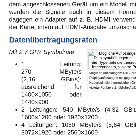
dem angeschlossenen Gerät um ein Modell mit
werden die Signale auch in diesem Forma
dagegen ein Adapter auf z. B.
HDMI
verwendet
der Karte, intern auf HDMI-Ausgabe umzuschal
Datenübertragungsraten
Mit 2,7 GHz Symbolrate
:
1 Leitung:
270 MByte/s
Mögliche Auflösungen: Die Ger
Displayauflösungen mit gegeben
(2,16 GBit/s):
Hyperbeln die theoretischen Gr
ausreichend für
violette Punkte z.Z. übliche Auf
1400×1050 oder
1440×900
2 Leitungen: 540 MByte/s (4,32 GBit/
1600×1200 oder 1920×1200
4 Leitungen: 1080 MByte/s (8,64 GBit/
3072×1920 oder 2560×1600