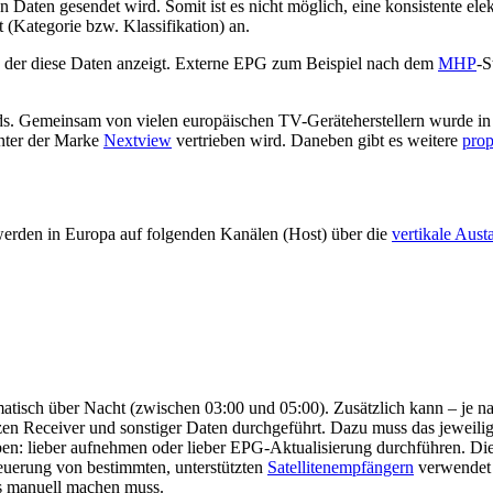
n Daten gesendet wird. Somit ist es nicht möglich, eine konsistente el
(Kategorie bzw. Klassifikation) an.
, der diese Daten anzeigt. Externe EPG zum Beispiel nach dem
MHP
-S
. Gemeinsam von vielen europäischen TV-Geräteherstellern wurde in d
nter der Marke
Nextview
vertrieben wird. Daneben gibt es weitere
prop
rden in Europa auf folgenden Kanälen (Host) über die
vertikale Aust
matisch über Nacht (zwischen 03:00 und 05:00). Zusätzlich kann – je
tzen Receiver und sonstiger Daten durchgeführt. Dazu muss das jeweilig
geben: lieber aufnehmen oder lieber EPG-Aktualisierung durchführen.
teuerung von bestimmten, unterstützten
Satellitenempfängern
verwendet 
s manuell machen muss.