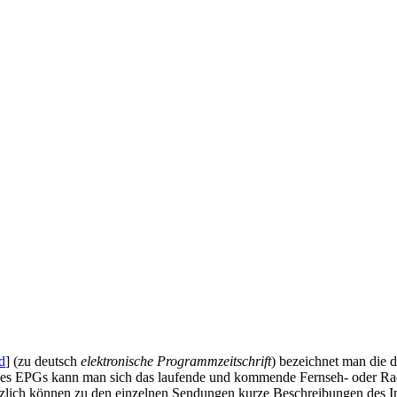
d
] (zu deutsch
elektronische Programmzeitschrift
) bezeichnet man die d
lfe des EPGs kann man sich das laufende und kommende Fernseh- oder R
ätzlich können zu den einzelnen Sendungen kurze Beschreibungen des I