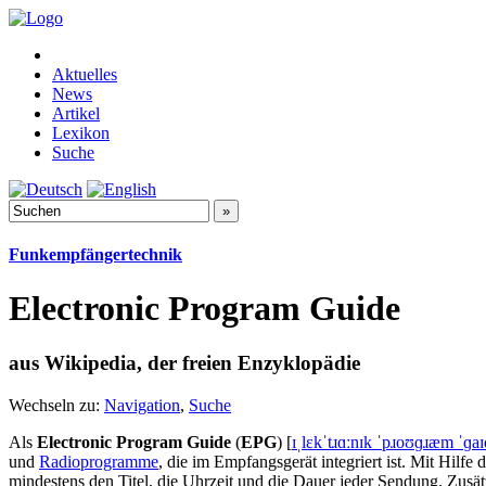
Aktuelles
News
Artikel
Lexikon
Suche
Funkempfängertechnik
Electronic Program Guide
aus Wikipedia, der freien Enzyklopädie
Wechseln zu:
Navigation
,
Suche
Als
Electronic Program Guide
(
EPG
) [
ɪˌlɛkˈtɹɑːnɪk ˈpɹoʊɡɹæm ˈɡaɪ
und
Radioprogramme
, die im Empfangsgerät integriert ist. Mit Hi
mindestens den Titel, die Uhrzeit und die Dauer jeder Sendung. Zus