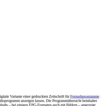
igitale Variante einer gedruckten Zeitschrift für
Fernsehprogramme
adioprogramm anzeigen lassen. Die Programmübersicht beinhaltet
nhalts – bei einigen EPG-Formaten auch mit Bildern – angezeigt