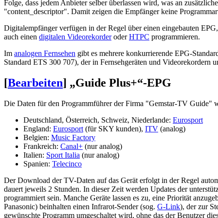
Folge, dass jedem Anbieter selber überlassen wird, was an zusätzliche
"content_descriptor". Damit zeigen die Empfänger keine Programmart 
Digitalempfänger verfügen in der Regel über einen eingebauten EPG
auch einen
digitalen Videorekorder
oder
HTPC
programmieren.
Im
analogen Fernsehen
gibt es mehrere konkurrierende EPG-Standards
Standard ETS 300 707), der in Fernsehgeräten und Videorekordern u
[
Bearbeiten
]
„Guide Plus+“-EPG
Die Daten für den Programmführer der Firma "Gemstar-TV Guide" we
Deutschland, Österreich, Schweiz, Niederlande:
Eurosport
England:
Eurosport
(für SKY kunden),
ITV
(analog)
Belgien:
Music Factory
Frankreich:
Canal+
(nur analog)
Italien:
Sport Italia
(nur analog)
Spanien:
Telecinco
Der Download der TV-Daten auf das Gerät erfolgt in der Regel auto
dauert jeweils 2 Stunden. In dieser Zeit werden Updates der unterstü
programmiert sein. Manche Geräte lassen es zu, eine Priorität anzu
Panasonic) beinhalten einen Infrarot-Sender (sog.
G-Link
), der zur S
gewünschte Programm umgeschaltet wird, ohne das der Benutzer die