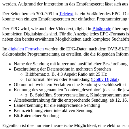
werden. Aufgrund der Integration in das Empfangsgerät lässt sich
Der Seitenbereich 300–399 im
Teletext
ist ein Vorläufer des EPG. Di
konnte von einigen Empfangsgeräten zur einfachen Programmierung
Der EPG wird, wie auch der Videotext, digital in
Binärcode
übertrage
kompletten Digitalsignals sind. Für die Anzeige jedes EPG-Formats is
neben den bereits erwähnten Möglichkeiten auch komplexe Suchabfra
Im
digitalen Fernsehen
werden die EPG-Daten nach dem DVB-SI-EIT-
elektronische Programmzeitung zu erstellen, die die folgenden Informa
Name der Sendung mit kurzer und ausführlicher Beschreibung
Beschreibung der Datenströme in mehreren Sprachen
Bildformat: z. B. 4:3 Aspekt Ratio mit 25 Hz
Tonformat: Stereo oder Raumklang (
Dolby Digital
)
Ob und mit welchem Verfahren eine Sendung verschlüsselt ist
Kennung des so genannten "content_descriptor" (das ist die jew
z. B. Spielfilm, Sportveranstaltung, Kinderprogramm us
Altersbeschränkung für die entsprechende Sendung, ab 12, 16,
Länderkennung für die entsprechende Sendung
Kennzeichnung einer interaktiven Sendung
Bit-Raten einer Sendung
Eigentlich ist dies nur eine theoretische Möglichkeit, eine elektron