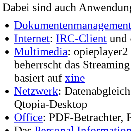
Dabei sind auch Anwendung
Dokumentenmanagemen
Internet
:
IRC-Client
und 
Multimedia
: opieplayer2
beherrscht das Streamin
basiert auf
xine
Netzwerk
: Datenabgleic
Qtopia-Desktop
Office
: PDF-Betrachter,
Das
Personal Informatio