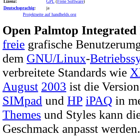
Lizenz:
GPL
(
Freie Software
)
Deutschsprachig
:
ja
Projektseite auf handhelds.org
Open Palmtop Integrated
freie
grafische Benutzerum
dem
GNU/Linux
-
Betriebss
verbreitete Standards wie
X
August
2003
ist die Version
SIMpad
und
HP
iPAQ
in me
Themes
und Styles kann die
Geschmack anpasst werden