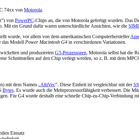
C 74xx von
Motorola
.
r”
) von
PowerPC
-Chips an, die von Motorola gefertigt wurden. Das 
. Mit ein Grund dafür waren unterschiedliche Ansichten, wie die
SIM
ellt wurde, vor allem von dem amerikanischen Computerhersteller
App
ür das Modell
Power Macintosh G4
in verschiedenen Variationen.
wickelten und produzierten
G5-Prozessoren
, Motorola selbst hat die 
erne Schnittstellen auf den Chip verlegt werden, so z. B. mit dem MP
en) mit dem Namen „
AltiVec
“. Diese Einheit ist vergleichbar mit der
S
16
Bytes
. Es wurde auch die Mehrprozessorfähigkeit verbessert. Die Mi
ungen. Für G4 wurde deshalb eine schnelle Chip-zu-Chip-Verbindung mi
ilen Einsatz
indigkeit