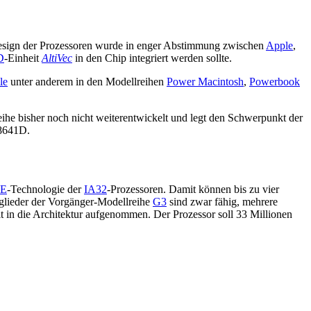
Design der Prozessoren wurde in enger Abstimmung zwischen
Apple
,
D
-Einheit
AltiVec
in den Chip integriert werden sollte.
le
unter anderem in den Modellreihen
Power Macintosh
,
Powerbook
Reihe bisher noch nicht weiterentwickelt und legt den Schwerpunkt der
C8641D.
SE
-Technologie der
IA32
-Prozessoren. Damit können bis zu vier
tglieder der Vorgänger-Modellreihe
G3
sind zwar fähig, mehrere
t in die Architektur aufgenommen. Der Prozessor soll 33 Millionen