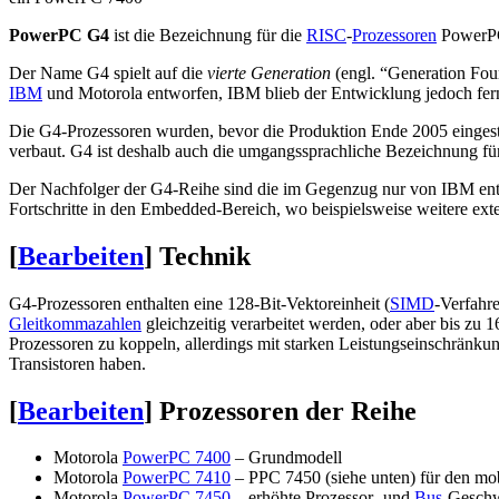
PowerPC G4
ist die Bezeichnung für die
RISC
-
Prozessoren
PowerP
Der Name G4 spielt auf die
vierte Generation
(engl.
“Generation Fou
IBM
und Motorola entworfen, IBM blieb der Entwicklung jedoch fern
Die G4-Prozessoren wurden, bevor die Produktion Ende 2005 eingest
verbaut. G4 ist deshalb auch die umgangssprachliche Bezeichnung f
Der Nachfolger der G4-Reihe sind die im Gegenzug nur von IBM ent
Fortschritte in den Embedded-Bereich, wo beispielsweise weitere ext
[
Bearbeiten
]
Technik
G4-Prozessoren enthalten eine 128-Bit-Vektoreinheit (
SIMD
-Verfahr
Gleitkommazahlen
gleichzeitig verarbeitet werden, oder aber bis zu 
Prozessoren zu koppeln, allerdings mit starken Leistungseinschränk
Transistoren haben.
[
Bearbeiten
]
Prozessoren der Reihe
Motorola
PowerPC 7400
– Grundmodell
Motorola
PowerPC 7410
– PPC 7450 (siehe unten) für den mob
Motorola
PowerPC 7450
– erhöhte Prozessor- und
Bus
-Geschw