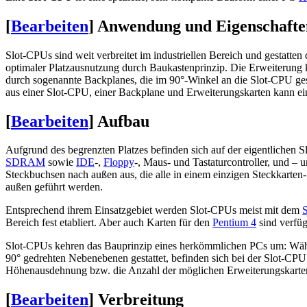
[
Bearbeiten
]
Anwendung und Eigenschafte
Slot-CPUs sind weit verbreitet im industriellen Bereich und gestatte
optimaler Platzausnutzung durch Baukastenprinzip. Die Erweiterung k
durch sogenannte Backplanes, die im 90°-Winkel an die Slot-CPU ge
aus einer Slot-CPU, einer Backplane und Erweiterungskarten kann ein
[
Bearbeiten
]
Aufbau
Aufgrund des begrenzten Platzes befinden sich auf der eigentlichen 
SDRAM
sowie
IDE
-,
Floppy
-, Maus- und Tastaturcontroller, und –
Steckbuchsen nach außen aus, die alle in einem einzigen Steckkarten
außen geführt werden.
Entsprechend ihrem Einsatzgebiet werden Slot-CPUs meist mit dem
Bereich fest etabliert. Aber auch Karten für den
Pentium 4
sind verfüg
Slot-CPUs kehren das Bauprinzip eines herkömmlichen PCs um: Wä
90° gedrehten Nebenebenen gestattet, befinden sich bei der Slot-CP
Höhenausdehnung bzw. die Anzahl der möglichen Erweiterungskarten k
[
Bearbeiten
]
Verbreitung