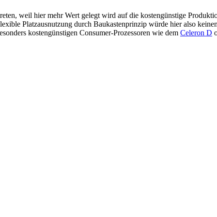
en, weil hier mehr Wert gelegt wird auf die kostengünstige Produktion
ible Platzausnutzung durch Baukastenprinzip würde hier also keinen V
 besonders kostengünstigen Consumer-Prozessoren wie dem
Celeron D
o