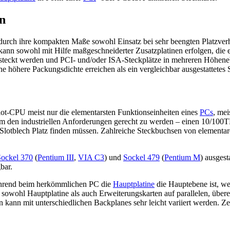
n
n durch ihre kompakten Maße sowohl Einsatz bei sehr beengten Platzverh
ann sowohl mit Hilfe maßgeschneiderter Zusatzplatinen erfolgen, die 
steckt werden und PCI- und/oder ISA-Steckplätze in mehreren Höheneb
e höhere Packungsdichte erreichen als ein vergleichbar ausgestattete
Slot-CPU meist nur die elementarsten Funktionseinheiten eines
PCs
, mei
 um den industriellen Anforderungen gerecht zu werden – einen 10/100
-Slotblech Platz finden müssen. Zahlreiche Steckbuchsen von elementa
Sockel 370
(
Pentium III
,
VIA C3
) und
Sockel 479
(
Pentium M
) ausgest
bar.
hrend beim herkömmlichen PC die
Hauptplatine
die Hauptebene ist, we
U sowohl Hauptplatine als auch Erweiterungskarten auf parallelen, üb
ann mit unterschiedlichen Backplanes sehr leicht variiert werden. Ze