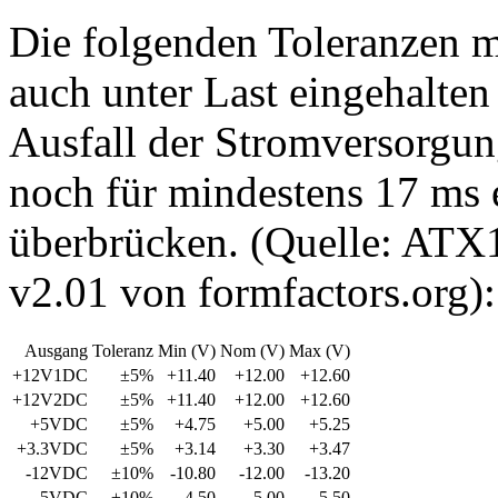
Die folgenden Toleranzen m
auch unter Last eingehalten
Ausfall der Stromversorgung
noch für mindestens 17 ms 
überbrücken. (Quelle: AT
v2.01 von formfactors.org):
Ausgang
Toleranz
Min (V)
Nom (V)
Max (V)
+12V1DC
±5%
+11.40
+12.00
+12.60
+12V2DC
±5%
+11.40
+12.00
+12.60
+5VDC
±5%
+4.75
+5.00
+5.25
+3.3VDC
±5%
+3.14
+3.30
+3.47
-12VDC
±10%
-10.80
-12.00
-13.20
-5VDC
±10%
-4.50
-5.00
-5.50