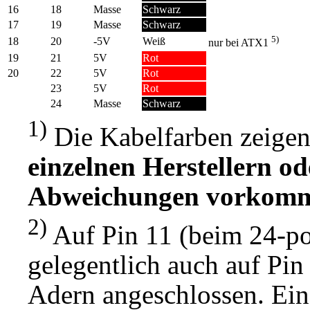
16
18
Masse
Schwarz
17
19
Masse
Schwarz
5)
18
20
-5V
Weiß
nur bei ATX1
19
21
5V
Rot
20
22
5V
Rot
23
5V
Rot
24
Masse
Schwarz
1)
Die Kabelfarben zeigen
einzelnen Herstellern o
Abweichungen vorkom
2)
Auf Pin 11 (beim 24-po
gelegentlich auch auf Pin
Adern angeschlossen. Eine