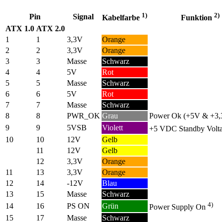
1)
2)
Pin
Signal
Kabelfarbe
Funktion
ATX 1.0
ATX 2.0
1
1
3,3V
Orange
2
2
3,3V
Orange
3
3
Masse
Schwarz
4
4
5V
Rot
5
5
Masse
Schwarz
6
6
5V
Rot
7
7
Masse
Schwarz
8
8
PWR_OK
Grau
Power Ok (+5V & +3,3
9
9
5VSB
Violett
+5 VDC Standby Volt
10
10
12V
Gelb
11
12V
Gelb
12
3,3V
Orange
11
13
3,3V
Orange
12
14
-12V
Blau
13
15
Masse
Schwarz
4)
14
16
PS ON
Grün
Power Supply On
15
17
Masse
Schwarz