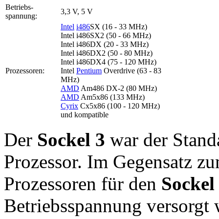
Betriebs­
3,3 V, 5 V
spannung:
Intel
i486
SX (16 - 33 MHz)
Intel i486SX2 (50 - 66 MHz)
Intel i486DX (20 - 33 MHz)
Intel i486DX2 (50 - 80 MHz)
Intel i486DX4 (75 - 120 MHz)
Prozessoren:
Intel
Pentium
Overdrive (63 - 83
MHz)
AMD
Am486 DX-2 (80 MHz)
AMD
Am5x86 (133 MHz)
Cyrix
Cx5x86 (100 - 120 MHz)
und kompatible
Der
Sockel 3
war der Stand
Prozessor. Im Gegensatz z
Prozessoren für den
Sockel
Betriebsspannung versorgt 