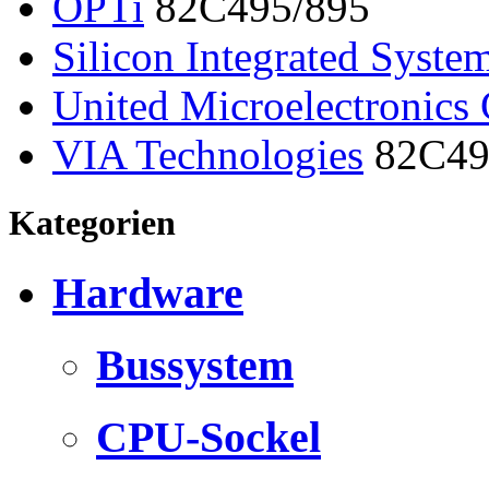
OPTi
82C495/895
Silicon Integrated Syste
United Microelectronics 
VIA Technologies
82C496
Kategorien
Hardware
Bussystem
CPU-Sockel