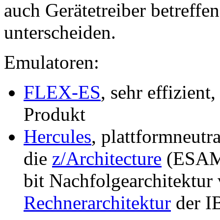
auch Gerätetreiber betreff
unterscheiden.
Emulatoren:
FLEX-ES
, sehr effizien
Produkt
Hercules
, plattformneutr
die
z/Architecture
(ESAME
bit Nachfolgearchitektur
Rechnerarchitektur
der I