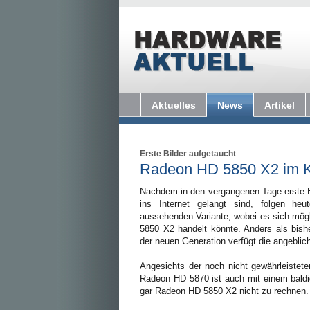
Aktuelles
News
Artikel
Erste Bilder aufgetaucht
Radeon HD 5850 X2 im
Nachdem in den vergangenen Tage erste 
ins Internet gelangt sind, folgen heu
aussehenden Variante, wobei es sich mö
5850 X2 handelt könnte. Anders als bishe
der neuen Generation verfügt die angeblic
Angesichts der noch nicht gewährleistet
Radeon HD 5870 ist auch mit einem baldi
gar Radeon HD 5850 X2 nicht zu rechnen.