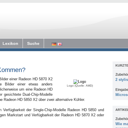
Lexikon
Suche
KURZTE
 Kommen?
Zubehö
Bilder einer Radeon HD 5870 X2
2 styli
te Bilder einer etwas anders
Logo (Quelle: AMD)
glicherweise um eine Radeon HD
Eingab
r gesichtete Dual-Chip-Modelle
Micros
he Radeon HD 5850 X2 über zwei alternative Kühler.
en Verfügbarkeit der Single-Chip-Modelle Radeon HD 5850 und
ARTIKE
gen Markstart und Verfügbarkeit der Radeon HD 5870 X2 oder
Zubehö
Wie ma