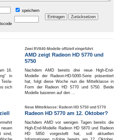
speichern
Zwei RV840-Modelle offiziell eingeführt
AMD zeigt Radeon HD 5770 und
5750
 am 16.
Nachdem AMD bereits drei neue High-End-
ng“ in
Modelle der Radeon-HD-5000-Serie präsentiert
 Tesla-
hat, folgt diese Woche nun die Mittelklasse in
es sich
Form der Radeon HD 5770 und 5750. Beide
Modelle basieren auf den ...
Neue Mittelklasse: Radeon HD 5750 und 5770
iell
Radeon HD 5770 am 12. Oktober?
rmehrt
Nachdem AMD vor wenigen Tagen bereits die
s neuen
High-End-Modelle Radeon HD 5870 und Radeon
t sind,
HD 5850 vorgestellt hat, soll aktuellen
 Woche
Informationen zufolge bereits am 12. Oktober,