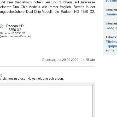
zusam
d ihrer theoretisch hohen Leistung durchaus auf Interesse
leineren Dual-Chip-Modells wie immer fraglich. Bereits in der
Internet
stungsschwächere Dual-Chip-Modell, die Radeon HD 4850 X2,
Gaming
Internet
Google
Radeon HD 5850 X2
s)
Quelle: HardwareCanucks)
Arbeits
Effekti
Equipm
sollten
Dienstag, der 29.09.2009 - 14:25 Uhr
ng
Ansichten zu dieser Newsmeldung schreiben.