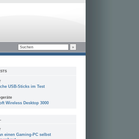
STS
r
sche USB-Sticks im Test
egeräte
oft Wireless Desktop 3000
L
r
n einen Gaming-PC selbst