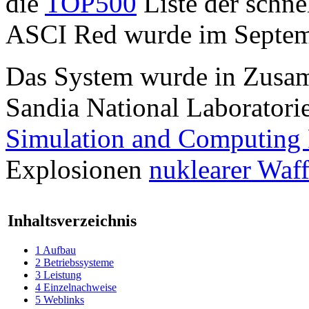
die
TOP500
Liste der schne
ASCI Red wurde im Septemb
Das System wurde in Zusa
Sandia National Laborator
Simulation and Computing
Explosionen
nuklearer Waf
Inhaltsverzeichnis
1
Aufbau
2
Betriebssysteme
3
Leistung
4
Einzelnachweise
5
Weblinks