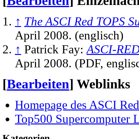
[
Bearbeiten
]
Einzelnac
↑
The ASCI Red TOPS S
April 2008. (englisch)
↑
Patrick Fay:
ASCI-RED 
April 2008. (PDF, englis
[
Bearbeiten
]
Weblinks
Homepage des ASCI Re
Top500 Supercomputer L
Kategorien