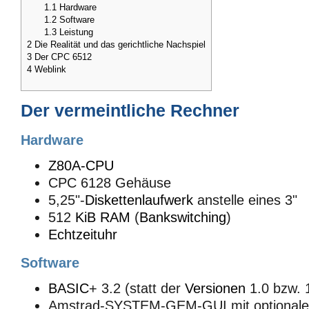
1.1
Hardware
1.2
Software
1.3
Leistung
2
Die Realität und das gerichtliche Nachspiel
3
Der CPC 6512
4
Weblink
Der vermeintliche Rechner
Hardware
Z80A-CPU
CPC 6128 Gehäuse
5,25"-
Diskettenlaufwerk
anstelle eines 3"
512
KiB
RAM
(
Bankswitching
)
Echtzeituhr
Software
BASIC
+ 3.2 (statt der
Versionen
1.0 bzw. 
Amstrad-SYSTEM-GEM-GUI mit optionale