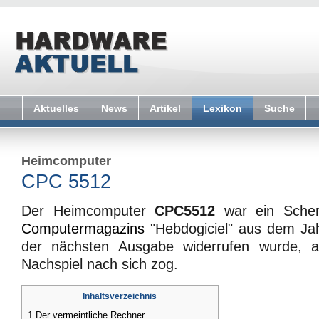
Aktuelles
News
Artikel
Lexikon
Suche
Heimcomputer
CPC 5512
Der Heimcomputer
CPC5512
war ein Scher
Computermagazins
"Hebdogiciel" aus dem Jah
der nächsten Ausgabe widerrufen wurde, ab
Nachspiel nach sich zog.
Inhaltsverzeichnis
1
Der vermeintliche Rechner