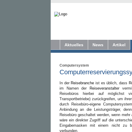
Aktuelles
News
Artikel
Computersystem
Computerreservierungss
In der
Reisebranche
ist es üblich, dass
R
im Namen der
Reiseveranstalter
vermi
Reisebüros hierbei auf möglichst vie
Transportbetriebe) zurückgreifen, um ihr
durch Reisebüro-eigene Computersysteme
Anbindung an die Leistungsträger, den
Reisebüro geschaltet werden, wenn mehr a
wäre ein direkter Zugriff auf die untersc
Eingabemasken mit einem nicht zu bew
verbunden.