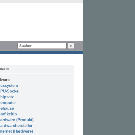
RIEN
dware
ussystem
PU-Sockel
hipsatz
omputer
ehäuse
rafikchip
ardware (Produkt)
ardwarehersteller
nternet (Hardware)