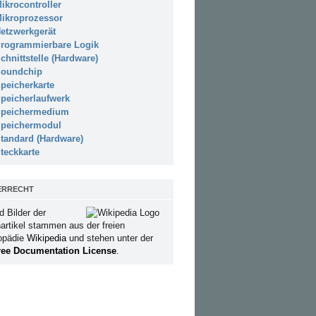
ikrocontroller
ikroprozessor
etzwerkgerät
rogrammierbare Logik
chnittstelle (Hardware)
oundchip
peicherkarte
peicherlaufwerk
peichermedium
peichermodul
tandard (Hardware)
teckkarte
ERRECHT
d Bilder der
artikel stammen aus der freien
opädie
Wikipedia
und stehen unter der
ee Documentation License
.