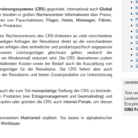
M
M
rvierungssysteme
(
CRS
) gegründet, international auch
Global
N
ie bündeln in großen
Rechenzentren
Informationen
über Preise,
P
iten von Pauschalreisen,
Flügen
,
Hotels
,
Mietwagen
,
Fähren
,
S
n Produkten.
S
des Rechenzentrums des CRS-Anbieters an viele verschiedene
S
jeweiligen Anfragen der Reisebüros direkt an die verschiedenen
S
ben erfolgen über einheitliche und produktspezifisch angepasste
S
senen Leistungsträger gleichsam gelten, wodurch der
S
f ein Mindestmaß reduziert wird. Die CRS übernehmen zudem
S
nfallenden Kosten sowie bei Bedarf auch die Auszahlung von
S
ungsträger für die Reisebüros. Die CRS liefern aber auch
 der Reisebüros und bieten Zusatzprodukte zur Unterstützung
URHEB
uch die zum Teil
monopolartige
Stellung der CRS zu bröckeln.
Text un
n Produkten (wie
Ertragsmanagement
und
Geomarketing
) und
Lexikon
kaufen oder gründen die CRS auch
Internet-Portale
, um diesen
Enzykl
GNU Fr
nenswertem
Marktanteil
etabliert. Sie lauten in alphabetischer
d
Worldspan
.