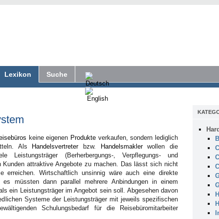
Lexikon
Suche
KATEGO
ystem
Har
eisebüros
keine eigenen
Produkte
verkaufen, sondern lediglich
B
tteln. Als
Handelsvertreter
bzw.
Handelsmakler
wollen die
C
le Leistungsträger (Berherbergungs-, Verpflegungs- und
C
en Kunden attraktive Angebote zu machen. Das lässt sich nicht
C
 erreichen. Wirtschaftlich unsinnig wäre auch eine direkte
G
n es müssten dann parallel mehrere Anbindungen in einem
G
ls ein Leistungsträger im Angebot sein soll. Abgesehen davon
H
hiedlichen Systeme der Leistungsträger mit jeweils spezifischen
H
ältigenden Schulungsbedarf für die Reisebüromitarbeiter
I