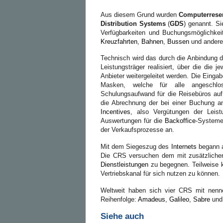
Aus diesem Grund wurden
Computerrese
Distribution Systems
(
GDS
) genannt. S
Verfügbarkeiten und Buchungsmöglichke
Kreuzfahrten
,
Bahnen
,
Bussen
und andere
Technisch wird das durch die Anbindung 
Leistungsträger realisiert, über die die 
Anbieter weitergeleitet werden. Die Einga
Masken, welche für alle angeschlos
Schulungsaufwand für die Reisebüros au
die Abrechnung der bei einer Buchung a
Incentives
, also Vergütungen der Leist
Auswertungen für die
Backoffice
-Systeme
der Verkaufsprozesse an.
Mit dem Siegeszug des
Internets
begann a
Die CRS versuchen dem mit zusätzliche
Dienstleistungen
zu begegnen. Teilweise 
Vertriebskanal für sich nutzen zu können.
Weltweit haben sich vier CRS mit nen
Reihenfolge:
Amadeus
,
Galileo
,
Sabre
un
Siehe auch