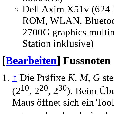
Dell Axim X51v (62
ROM, WLAN, Bluetoot
2700G graphics multim
Station inklusive)
[
Bearbeiten
]
Fussnoten
↑
Die Präfixe
K
,
M
,
G
ste
10
20
30
(2
, 2
, 2
). Beim Übe
Maus öffnet sich ein Too