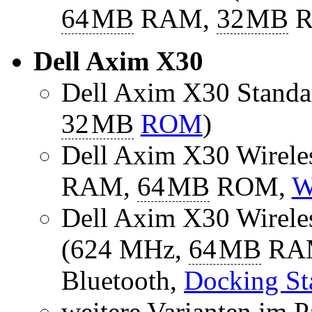
64
MB
RAM,
32
MB
R
Dell Axim X30
Dell Axim X30 Standa
32
MB
ROM
)
Dell Axim X30 Wirel
RAM,
64
MB
ROM,
W
Dell Axim X30 Wirel
(624 MHz,
64
MB
RA
Bluetooth,
Docking St
weitere Varianten im P