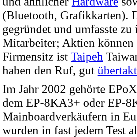
und ähnlicher
Hardware
sow
(Bluetooth, Grafikkarten).
gegründet und umfasste zu i
Mitarbeiter; Aktien können
Firmensitz ist
Taipeh
Taiwan
haben den Ruf, gut
übertak
Im Jahr 2002 gehörte EPoX 
dem EP-8KA3+ oder EP-8K5
Mainboardverkäufern in E
wurden in fast jedem Test a