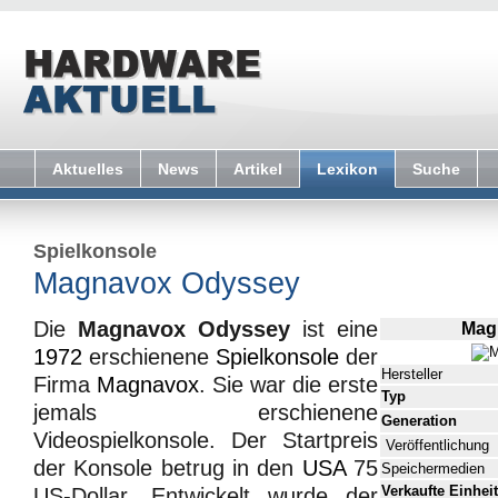
Aktuelles
News
Artikel
Lexikon
Suche
Spielkonsole
Magnavox Odyssey
Die
Magnavox Odyssey
ist eine
Mag
1972
erschienene
Spielkonsole
der
Hersteller
Firma
Magnavox
. Sie war die erste
Typ
jemals erschienene
Generation
Videospielkonsole. Der Startpreis
Veröffentlichung
der Konsole betrug in den
USA
75
Speichermedien
Verkaufte Einhei
US-Dollar. Entwickelt wurde der