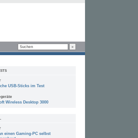
STS
r
sche USB-Sticks im Test
egeräte
oft Wireless Desktop 3000
L
r
n einen Gaming-PC selbst