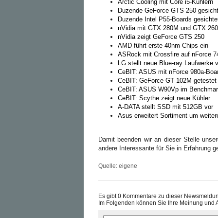
Arctic Cooling mit Core i5-Kühlern
Duzende GeForce GTS 250 gesicht
Duzende Intel P55-Boards gesichte
nVidia mit GTX 280M und GTX 26
nVidia zeigt GeForce GTS 250
AMD führt erste 40nm-Chips ein
ASRock mit Crossfire auf nForce 7
LG stellt neue Blue-ray Laufwerke 
CeBIT: ASUS mit nForce 980a-Boa
CeBIT: GeForce GT 102M getestet
CeBIT: ASUS W90Vp im Benchmar
CeBIT: Scythe zeigt neue Kühler
A-DATA stellt SSD mit 512GB vor
Asus erweitert Sortiment um weite
Damit beenden wir an dieser Stelle unse
andere Interessante für Sie in Erfahrung g
Quelle: eigene
Es gibt 0 Kommentare zu dieser Newsmeldu
Im Folgenden können Sie Ihre Meinung und 