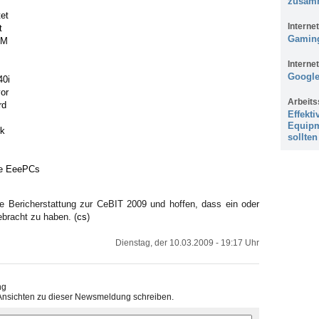
zusam
et
Internet
t
Gaming
0M
Internet
Google
40i
vor
Arbeits
rd
Effekti
Equipm
k
sollten
re EeePCs
re Bericherstattung zur CeBIT 2009 und hoffen, dass ein oder
ebracht zu haben. (
cs
)
Dienstag, der 10.03.2009 - 19:17 Uhr
ng
Ansichten zu dieser Newsmeldung schreiben.