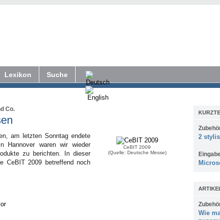
Lexikon
Suche
nd Co.
KURZTE
sen
Zubehö
ten, am letzten Sonntag endete
2 styli
in Hannover waren wir wieder
CeBIT 2009
dukte zu berichten. In dieser
(Quelle: Deutsche Messe)
Eingab
e CeBIT 2009 betreffend noch
Micros
ARTIKE
vor
Zubehö
Wie ma