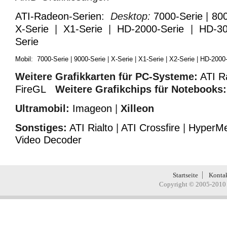
ATI-Radeon-Serien
:
Desktop:
7000-Serie
|
800
X-Serie
|
X1-Serie
|
HD-2000-Serie
|
HD-30
Serie
Mobil
:
7000-Serie
|
9000-Serie
|
X-Serie
|
X1-Serie
|
X2-Serie
|
HD-2000-
Weitere Grafikkarten für PC-Systeme:
ATI R
FireGL
Weitere Grafikchips für Notebooks:
Ultramobil:
Imageon
|
Xilleon
Sonstiges:
ATI Rialto
|
ATI Crossfire
|
HyperM
Video Decoder
Startseite
Konta
Copyright © 2005-2010 H