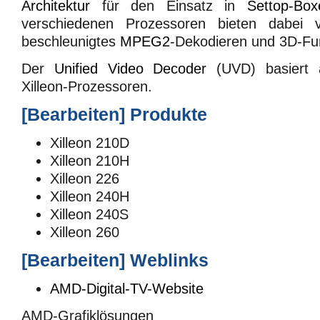
Architektur
für den Einsatz in
Settop-Box
verschiedenen Prozessoren bieten dabei 
beschleunigtes
MPEG2
-Dekodieren und 3D-Fu
Der
Unified Video Decoder
(UVD) basiert 
Xilleon-Prozessoren.
[
Bearbeiten
]
Produkte
Xilleon 210D
Xilleon 210H
Xilleon 226
Xilleon 240H
Xilleon 240S
Xilleon 260
[
Bearbeiten
]
Weblinks
AMD-Digital-TV-Website
AMD-Grafiklösungen