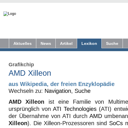
Aktuelles
News
Artikel
Lexikon
Suche
Grafikchip
AMD Xilleon
aus Wikipedia, der freien Enzyklopädie
Wechseln zu:
Navigation
,
Suche
AMD Xilleon
ist eine Familie von Multime
ursprünglich von
ATI Technologies
(ATI) entwi
der Übernahme von ATI durch
AMD
umbenann
Xilleon
). Die Xilleon-Prozessoren sind
SoCs
m