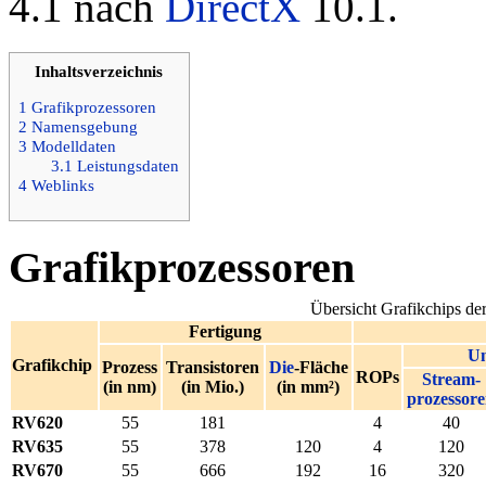
4.1 nach
DirectX
10.1.
Inhaltsverzeichnis
1
Grafikprozessoren
2
Namensgebung
3
Modelldaten
3.1
Leistungsdaten
4
Weblinks
Grafikprozessoren
Übersicht Grafikchips d
Fertigung
Un
Grafikchip
Prozess
Transistoren
Die
-Fläche
ROPs
Stream-
(in nm)
(in Mio.)
(in mm²)
prozessor
RV620
55
181
4
40
RV635
55
378
120
4
120
RV670
55
666
192
16
320