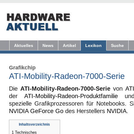
Aktuelles
News
Artikel
Lexikon
Suche
Grafikchip
ATI-Mobility-Radeon-7000-Serie
Die
ATI-Mobility-Radeon-7000-Serie
von
ATI
der
ATI-Mobility-Radeon-Produktfamilie
und 
spezielle Grafikprozessoren für Notebooks. Si
NVIDIA GeForce Go
des Herstellers
NVIDIA
.
Inhaltsverzeichnis
1
Technisches