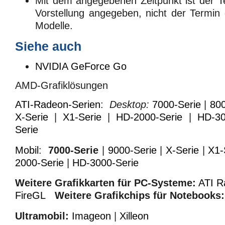
Mit dem angegebenen Zeitpunkt ist der Te
Vorstellung angegeben, nicht der Termin 
Modelle.
Siehe auch
NVIDIA GeForce Go
AMD-Grafiklösungen
ATI-Radeon-Serien
:
Desktop:
7000-Serie
|
800
X-Serie
|
X1-Serie
|
HD-2000-Serie
|
HD-30
Serie
Mobil
:
7000-Serie
|
9000-Serie
|
X-Serie
|
X1-
2000-Serie
|
HD-3000-Serie
Weitere Grafikkarten für PC-Systeme:
ATI R
FireGL
Weitere Grafikchips für Notebooks:
Ultramobil:
Imageon
|
Xilleon