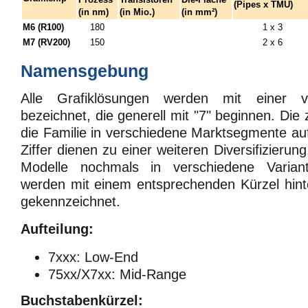
(Pipes x TMU)
(in nm)
(in Mio.)
(in mm²)
M6 (R100)
180
1 x 3
M7 (RV200)
150
2 x 6
Namensgebung
Alle Grafiklösungen werden mit einer vi
bezeichnet, die generell mit "7" beginnen. Die z
die Familie in verschiedene Marktsegmente auf.
Ziffer dienen zu einer weiteren Diversifizierun
Modelle nochmals in verschiedene Variante
werden mit einem entsprechenden Kürzel hin
gekennzeichnet.
Aufteilung:
7xxx: Low-End
75xx/X7xx: Mid-Range
Buchstabenkürzel: