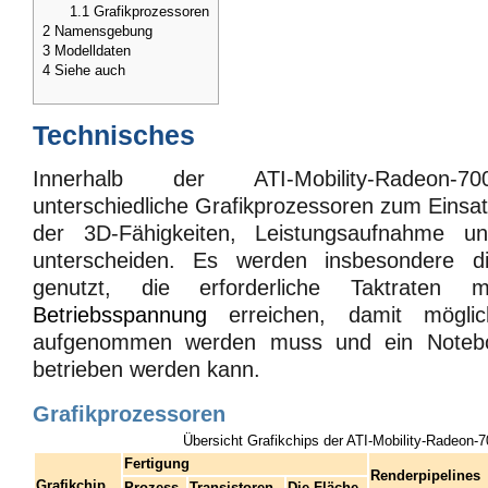
1.1
Grafikprozessoren
2
Namensgebung
3
Modelldaten
4
Siehe auch
Technisches
Innerhalb der ATI-Mobility-Radeon-
unterschiedliche Grafikprozessoren zum Einsatz,
der 3D-Fähigkeiten, Leistungsaufnahme u
unterscheiden. Es werden insbesondere di
genutzt, die erforderliche Taktraten m
Betriebsspannung
erreichen, damit möglic
aufgenommen werden muss und ein Note
betrieben werden kann.
Grafikprozessoren
Übersicht Grafikchips der ATI-Mobility-Radeon-7
Fertigung
Renderpipelines
Grafikchip
Prozess
Transistoren
Die-Fläche