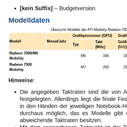
[kein Suffix]
– Budgetversion
Modelldaten
Übersicht Modelle der ATI-Mobility-Radeon-70
Grafikprozessor (GPU)
Graf
Modell
Monat/Jahr
Takt
Größ
Typ
(MHz)
(
MiB
)
Radeon 7000/M6
M6
166
1
Mobility
Radeon 7500
M7
260
3
Mobility
Hinweise
:
Die angegeben Taktraten sind die von 
festgelegten. Allerdings liegt die finale F
in den Händen der jeweiligen Notebook-Her
durchaus möglich, das es Modelle gibt 
abweichende Taktraten besitzen.