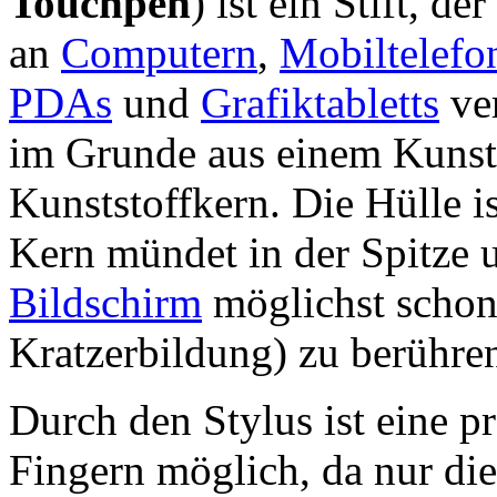
Touchpen
) ist ein Stift, 
an
Computern
,
Mobiltelefo
PDAs
und
Grafiktabletts
ver
im Grunde aus einem Kunsts
Kunststoffkern. Die Hülle is
Kern mündet in der Spitze u
Bildschirm
möglichst schon
Kratzerbildung) zu berühre
Durch den Stylus ist eine p
Fingern möglich, da nur di