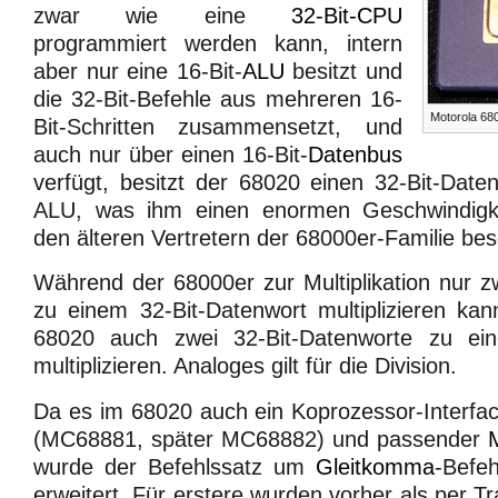
zwar wie eine
32-Bit-CPU
programmiert werden kann, intern
aber nur eine 16-Bit-
ALU
besitzt und
die 32-Bit-Befehle aus mehreren 16-
Motorola 68
Bit-Schritten zusammensetzt, und
auch nur über einen 16-Bit-
Datenbus
verfügt, besitzt der 68020 einen 32-Bit-Date
ALU, was ihm einen enormen Geschwindigkei
den älteren Vertretern der 68000er-Familie bes
Während der 68000er zur Multiplikation nur z
zu einem 32-Bit-Datenwort multiplizieren ka
68020 auch zwei 32-Bit-Datenworte zu ein
multiplizieren. Analoges gilt für die Division.
Da es im 68020 auch ein Koprozessor-Interfa
(MC68881, später MC68882) und passender
wurde der Befehlssatz um
Gleitkomma
-Befe
erweitert. Für erstere wurden vorher als per 