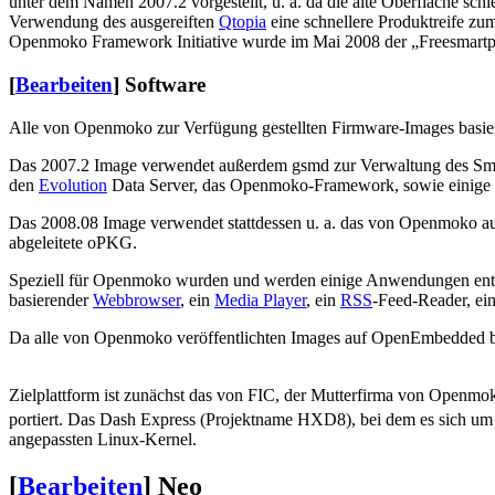
unter dem Namen 2007.2 vorgestellt, u. a. da die alte Oberfläche sch
Verwendung des ausgereiften
Qtopia
eine schnellere Produktreife zu
Openmoko Framework Initiative wurde im Mai 2008 der „Freesmartph
[
Bearbeiten
]
Software
Alle von Openmoko zur Verfügung gestellten Firmware-Images basie
Das 2007.2 Image verwendet außerdem gsmd zur Verwaltung des Sm
den
Evolution
Data Server, das Openmoko-Framework, sowie einig
Das 2008.08 Image verwendet stattdessen u. a. das von Openmoko au
abgeleitete oPKG.
Speziell für Openmoko wurden und werden einige Anwendungen ent
basierender
Webbrowser
, ein
Media Player
, ein
RSS
-Feed-Reader, ei
Da alle von Openmoko veröffentlichten Images auf OpenEmbedded ba
Zielplattform ist zunächst das von FIC, der Mutterfirma von Openm
portiert. Das Dash Express (Projektname HXD8), bei dem es sich um
angepassten Linux-Kernel.
[
Bearbeiten
]
Neo