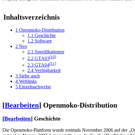
Inhaltsverzeichnis
1
Openmoko-Distribution
1.1
Geschichte
1.2
Software
2
Neo
2.1
Spezifikationen
[10]
2.2
GTA03
[11]
2.3
GTA04
2.4
Verfügbarkeit
3
Siehe auch
4
Weblinks
5
Einzelnachweise
[
Bearbeiten
]
Openmoko-Distribution
[
Bearbeiten
]
Geschichte
Die Openmoko-Plattform wurde erstmals November 2006 auf der „Op