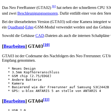
[6]
Das Neo FreeRunner (GTA02)
hat neben der schnelleren CPU 
und zwei
Beschleunigungssensoren
. Dafür entfällt einer von den Ste
Bei der überarbeiteten Version (GTA03) soll eine Kamera integriert w
ein
Quadband
-
Edge
-GSM-Modul verwendet werden und das Gehäus
Sowohl die Gehäuse
CAD
-Dateien als auch die internen Schaltplän
[10]
[
Bearbeiten
]
GTA03
GTA03 ist der Codename des Nachfolgers des Neo Freerunner. GTA03 
Empfang genommen.
   * Neues Design

   * 3.5mm Kopfhöreranschluss

   * GSM chip (2.75/EDGE)

   * Andere Batterie

   * Kamera

   * Basierend wie der Freerunner auf Samsung S3C2442B 
[11]
[
Bearbeiten
]
GTA04
   * USB 2.0
