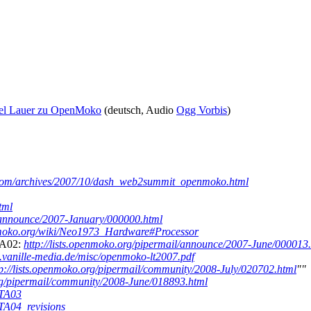
ael Lauer zu OpenMoko
(deutsch, Audio
Ogg Vorbis
)
ly.com/archives/2007/10/dash_web2summit_openmoko.html
tml
l/announce/2007-January/000000.html
nmoko.org/wiki/Neo1973_Hardware#Processor
TA02:
http://lists.openmoko.org/pipermail/announce/2007-June/000013
.vanille-media.de/misc/openmoko-lt2007.pdf
tp://lists.openmoko.org/pipermail/community/2008-July/020702.html
""
org/pipermail/community/2008-June/018893.html
GTA03
GTA04_revisions