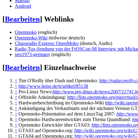
Maemo
Android
[
Bearbeiten
]
Weblinks
Openmoko
(englisch)
Openmoko-Wiki
(teilweise deutsch)
Chaosradio Express: OpenMoko
(deutsch, Audio)
Radio Tux-Sendung von der FrOSCon 08 Interview mit Mich
neo1973-germany
(englisch)
[
Bearbeiten
]
Einzelnachweise
↑
Tim O'Reilly über Dash und Openmoko:
http://radar.oreil
↑
http://www.heise.de/tr/artikel/85138
↑
Pro-Linux News:
http://www.pro-linux.de/news/2007/11741.h
↑
Offizielle Ankündigung:
http://lists.openmoko.org/pipermai
↑
Hardwarebeschreibung im Openmoko-Wiki
http://wiki.ope
↑
Ankündigung des Verkaufstarts und der nächsten Version G
↑
Openmoko-Präsentation auf dem LinuxTag 2007:
http://www
↑
Openmoko Hardwareentwickler zum Thema Quandband:
ht
↑
Openmoko Entwickler über GTA03:
http://lists.openmoko.
↑
GTA03 auf Openmoko.org:
http://wiki.openmoko.org/wiki/
↑
GTA04 auf Openmoko.org:
http://wiki.openmoko.org/wiki/