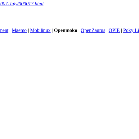
/2007-July/000017.html
ment
|
Maemo
|
Mobilinux
|
Openmoko
|
OpenZaurus
|
OPIE
|
Poky L