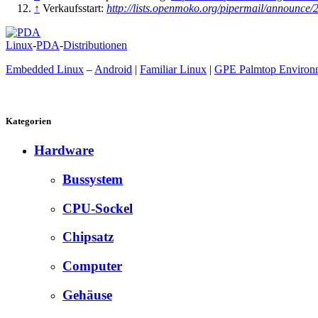
↑
Verkaufsstart:
http://lists.openmoko.org/pipermail/announce
Linux
-
PDA
-
Distributionen
Embedded Linux
–
Android
|
Familiar Linux
|
GPE Palmtop Environ
Kategorien
Hardware
Bussystem
CPU-Sockel
Chipsatz
Computer
Gehäuse