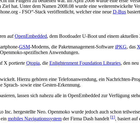
lecht mit Fingern zu bedienen war. Im April 2008 wurde eine erste Vers
m Ziel hat. Unter dem Namen 2008.08 wurde eine weiterentwickelte Ve
one.org - FSO“-Stack veröffentlicht, welcher eine neue
D-Bus
basier
ren auf
OpenEmbedded
, dem Bootloader U-Boot und einem aktuellen
artphone-
GSM
-Modems, die Paketmanagement-Software
iPKG
, das
X
e Openmoko-spezifischen Anwendungen.
f X portierte
Qtopia
, die
Enlightenment Foundation Libraries
, den neu
wickelt. Hierzu gehören eine Telefonanwendung, ein Nachrichten-P
ne Sprach- sowie eine Gesten-Erkennung.
sieren, lassen sich nahezu alle in OpenEmbedded zur Verfügung ste
oko Inc. hergestellte Neo. Openmoko wurde jedoch auch schon teilwei
[1]
 ein
mobiles Navigationssystem
der Firma Dash handelt
, basiert a