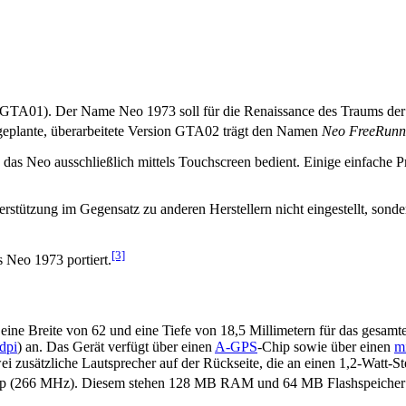
 GTA01). Der Name Neo 1973 soll für die Renaissance des Traums der
eplante, überarbeitete Version GTA02 trägt den Namen
Neo FreeRunn
as Neo ausschließlich mittels Touchscreen bedient. Einige einfache P
tützung im Gegensatz zu anderen Herstellern nicht eingestellt, sondern
[3]
 Neo 1973 portiert.
ne Breite von 62 und eine Tiefe von 18,5 Millimetern für das gesamte
dpi
) an. Das Gerät verfügt über einen
A-GPS
-Chip sowie über einen
m
ei zusätzliche Lautsprecher auf der Rückseite, die an einen 1,2-Watt-
 (266 MHz). Diesem stehen 128 MB RAM und 64 MB Flashspeicher 