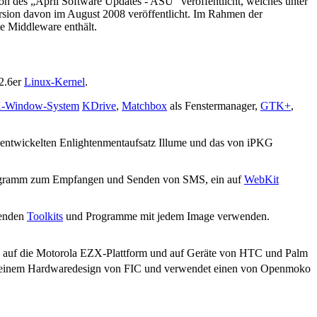
ion des „April Software Updates - ASU“ veröffentlicht, welches unter
rsion davon im August 2008 veröffentlicht. Im Rahmen der
te Middleware enthält.
 2.6er
Linux-Kernel
.
-Window-System
KDrive
,
Matchbox
als Fenstermanager,
GTK+
,
 entwickelten Enlightenmentaufsatz Illume und das von iPKG
rogramm zum Empfangen und Senden von SMS, ein auf
WebKit
henden
Toolkits
und Programme mit jedem Image verwenden.
se auf die Motorola EZX-Plattform und auf Geräte von HTC und Palm
uf einem Hardwaredesign von FIC und verwendet einen von Openmoko