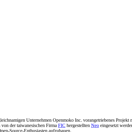
 gleichnamigen Unternehmen Openmoko Inc. vorangetriebenes Projekt m
m von der taiwanesischen Firma
FIC
hergestellten
Neo
eingesetzt werde
Open-Source-Enthusiasten aufzubauen.