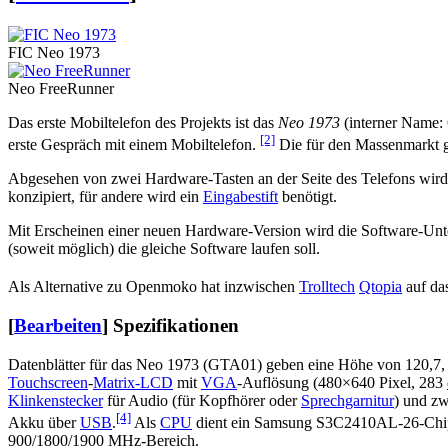
FIC Neo 1973
Neo FreeRunner
Das erste Mobiltelefon des Projekts ist das
Neo 1973
(interner Name:
[2]
erste Gespräch mit einem Mobiltelefon.
Die für den Massenmarkt g
Abgesehen von zwei Hardware-Tasten an der Seite des Telefons wird d
konzipiert, für andere wird ein
Eingabestift
benötigt.
Mit Erscheinen einer neuen Hardware-Version wird die Software-Unters
(soweit möglich) die gleiche Software laufen soll.
Als Alternative zu Openmoko hat inzwischen
Trolltech
Qtopia
auf das
[
Bearbeiten
]
Spezifikationen
Datenblätter für das Neo 1973 (GTA01) geben eine Höhe von 120,7, ei
Touchscreen
-
Matrix-LCD
mit
VGA
-Auflösung (480×640 Pixel, 283
Klinkenstecker
für Audio (für Kopfhörer oder
Sprechgarnitur
) und zw
[4]
Akku über
USB
.
Als
CPU
dient ein Samsung S3C2410AL-26-Chip
900/1800/1900 MHz-Bereich.