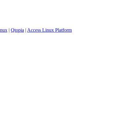
inux
|
Qtopia
|
Access Linux Platform