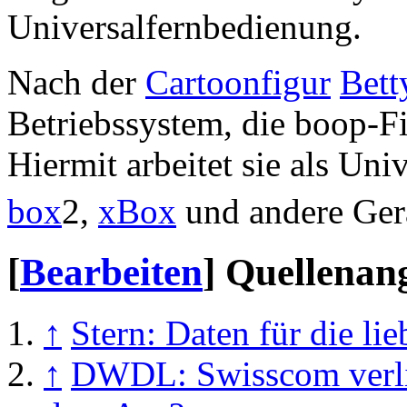
Universalfernbedienung.
Nach der
Cartoonfigur
Bett
Betriebssystem, die boop-F
Hiermit arbeitet sie als Un
box
2,
xBox
und andere Ger
[
Bearbeiten
]
Quellenan
↑
Stern: Daten für die lie
↑
DWDL: Swisscom verlie