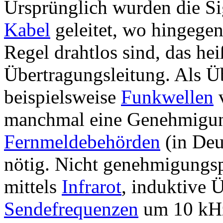
Ursprünglich wurden die Sig
Kabel
geleitet, wo hingege
Regel drahtlos sind, das hei
Übertragungsleitung. Als 
beispielsweise
Funkwellen
v
manchmal eine Genehmigung
Fernmeldebehörden
(in Deu
nötig. Nicht genehmigungsp
mittels
Infrarot
, induktive 
Sendefrequenzen
um 10 kHz