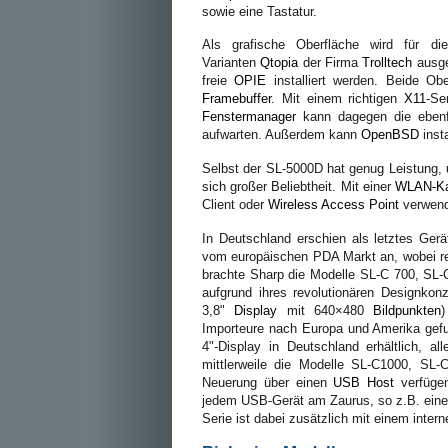
sowie eine Tastatur.
Als grafische Oberfläche wird für di
Varianten
Qtopia
der Firma
Trolltech
ausgel
freie
OPIE
installiert werden. Beide Ob
Framebuffer
. Mit einem richtigen
X11
-Se
Fenstermanager
kann dagegen die ebenf
aufwarten. Außerdem kann
OpenBSD
insta
Selbst der SL-5000D hat genug Leistung,
sich großer Beliebtheit. Mit einer
WLAN-Ka
Client oder
Wireless Access Point
verwend
In Deutschland erschien als letztes Ge
vom europäischen PDA Markt an, wobei re
brachte Sharp die Modelle SL-C 700, SL-
aufgrund ihres revolutionären Designkon
3,8"
Display
mit 640×480
Bildpunkten
)
Importeure nach Europa und Amerika gef
4"-Display in Deutschland erhältlich, a
mittlerweile die Modelle SL-C1000, SL
Neuerung über einen
USB Host
verfügen
jedem USB-Gerät am Zaurus, so z.B. eine e
Serie ist dabei zusätzlich mit einem inter