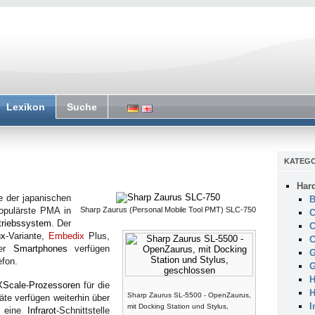
Lexikon
Suche
KATEGO
Har
 der japanischen
B
opulärste PMA in
Sharp Zaurus (Personal Mobile Tool PMT) SLC-750
C
triebssystem
. Der
C
ux
-Variante,
Embedix
Plus,
C
ber
Smartphones
verfügen
G
efon.
G
H
XScale
-
Prozessoren
für die
H
Sharp Zaurus SL-5500 - OpenZaurus,
te verfügen weiterhin über
I
mit Docking Station und Stylus,
, eine
Infrarot
-Schnittstelle