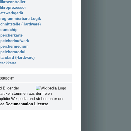
ikrocontroller
ikroprozessor
etzwerkgerät
rogrammierbare Logik
chnittstelle (Hardware)
oundchip
peicherkarte
peicherlaufwerk
peichermedium
peichermodul
tandard (Hardware)
teckkarte
ERRECHT
d Bilder der
artikel stammen aus der freien
opädie
Wikipedia
und stehen unter der
ee Documentation License
.