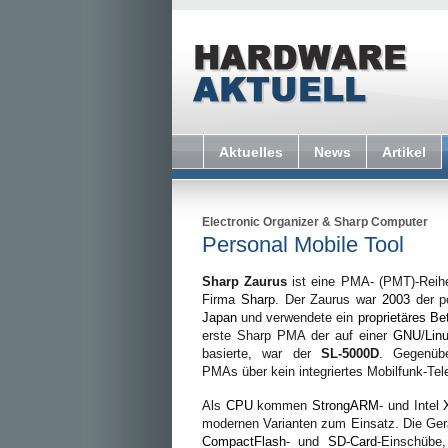
Aktuelles
News
Artikel
Electronic Organizer
&
Sharp Computer
Personal Mobile Tool
Sharp Zaurus
ist eine PMA- (PMT)-Reihe
Firma
Sharp
. Der Zaurus war
2003
der p
Japan
und verwendete ein
proprietäres
Be
erste Sharp PMA der auf einer
GNU
/
Lin
basierte, war der
SL-5000D
. Gegenü
PMAs über kein integriertes Mobilfunk-Tel
Als
CPU
kommen
StrongARM
- und Intel
modernen Varianten zum Einsatz. Die Gerä
CompactFlash
- und
SD-Card
-Einschübe