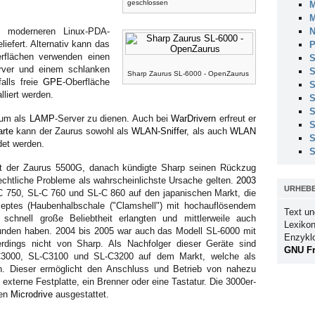
geschlossen
M
M
N
e moderneren Linux-PDA-
iefert. Alternativ kann das
P
erflächen verwenden einen
S
rver und einem schlanken
S
Sharp Zaurus SL-6000 - OpenZaurus
alls freie
GPE
-Oberfläche
S
lliert werden.
S
S
 um als
LAMP
-Server zu dienen. Auch bei
WarDrivern
erfreut er
S
rte
kann der Zaurus sowohl als
WLAN-Sniffer
, als auch
WLAN
S
et werden.
S
rät der Zaurus 5500G, danach kündigte Sharp seinen Rückzug
chtliche Probleme als wahrscheinlichste Ursache gelten.
2003
URHEB
C 750, SL-C 760 und SL-C 860 auf den japanischen Markt, die
zeptes (Haubenhalbschale ("Clamshell") mit hochauflösendem
Text un
 schnell große Beliebtheit erlangten und mittlerweile auch
Lexikon
unden haben. 2004 bis 2005 war auch das Modell SL-6000 mit
Enzykl
llerdings nicht von Sharp. Als Nachfolger dieser Geräte sind
GNU Fr
-C3000, SL-C3100 und SL-C3200 auf dem Markt, welche als
. Dieser ermöglicht den Anschluss und Betrieb von nahezu
xterne Festplatte, ein Brenner oder eine Tastatur. Die 3000er-
nen
Microdrive
ausgestattet.