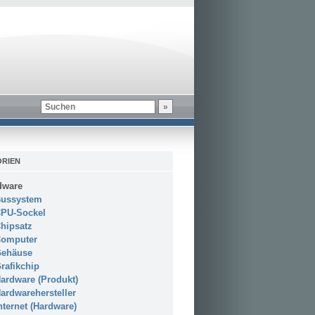
RIEN
dware
ussystem
PU-Sockel
hipsatz
omputer
ehäuse
rafikchip
ardware (Produkt)
ardwarehersteller
nternet (Hardware)