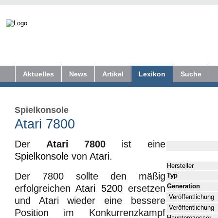
Aktuelles
News
Artikel
Lexikon
Suche
Spielkonsole
Atari 7800
Der
Atari 7800
ist eine
Spielkonsole
von
Atari
.
Hersteller
Der 7800 sollte den mäßig
Typ
Generation
erfolgreichen
Atari 5200
ersetzen
Veröffentlichung
und Atari wieder eine bessere
Veröffentlichung
Position im Konkurrenzkampf
Hauptprozessor