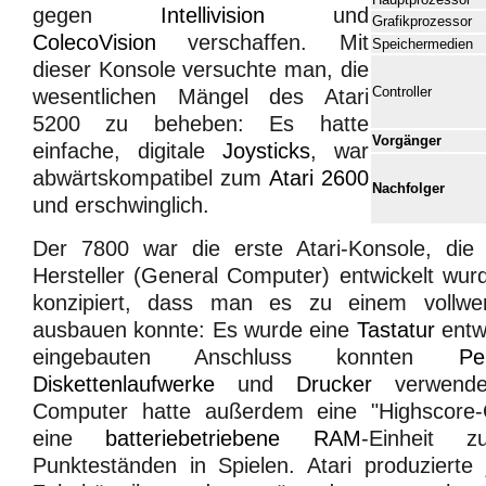
gegen
Intellivision
und
Grafikprozessor
ColecoVision
verschaffen. Mit
Speichermedien
dieser Konsole versuchte man, die
Controller
wesentlichen Mängel des Atari
5200 zu beheben: Es hatte
Vorgänger
einfache, digitale
Joysticks
, war
abwärtskompatibel zum
Atari 2600
Nachfolger
und erschwinglich.
Der 7800 war die erste Atari-Konsole, die
Hersteller (General Computer) entwickelt wu
konzipiert, dass man es zu einem vollwe
ausbauen konnte: Es wurde eine
Tastatur
entwi
eingebauten Anschluss konnten
Pe
Diskettenlaufwerke
und
Drucker
verwende
Computer hatte außerdem eine "Highscore-Ca
eine
batteriebetriebene
RAM
-Einheit 
Punkteständen in Spielen. Atari produzierte