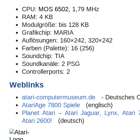
CPU:
MOS 6502
, 1,79 MHz
RAM: 4 KB
Modulgröße: bis 128 KB
Grafikchip: MARIA
Auflösungen: 160×242, 320×242
Farben (Palette): 16 (256)
Soundchip: TIA
Soundkanäle: 2 PSG
Controllerports: 2
Weblinks
atari-computermuseum.de
- Deutsches 
AtariAge 7800 Spiele
(englisch)
Planet Atari – Atari Jaguar, Lynx, Atari
Atari 2600!
(deutsch)