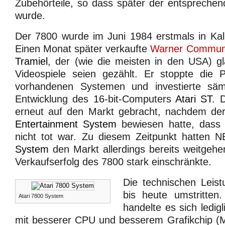
Zubehörteile, so dass später der entsprechen
wurde.
Der 7800 wurde im Juni 1984 erstmals in Kalif
Einen Monat später verkaufte
Warner Communi
Tramiel
, der (wie die meisten in den USA) gl
Videospiele seien gezählt. Er stoppte die P
vorhandenen Systemen und investierte sämt
Entwicklung des 16-bit-Computers
Atari ST
. 
erneut auf den Markt gebracht, nachdem de
Entertainment System
bewiesen hatte, dass
nicht tot war. Zu diesem Zeitpunkt hatten
System
den Markt allerdings bereits weitgehe
Verkaufserfolg des 7800 stark einschränkte.
Die technischen Leis
bis heute umstritten.
Atari 7800 System
handelte es sich ledig
mit besserer CPU und besserem Grafikchip 