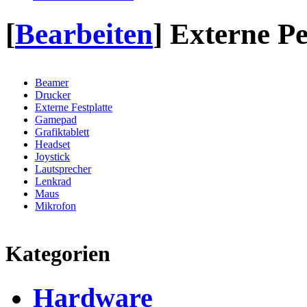
[
Bearbeiten
]
Externe Pe
Beamer
Drucker
Externe Festplatte
Gamepad
Grafiktablett
Headset
Joystick
Lautsprecher
Lenkrad
Maus
Mikrofon
Kategorien
Hardware