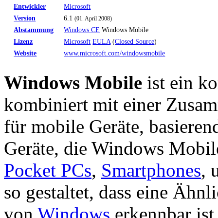
Entwickler
Microsoft
Version
6.1
(01. April 2008)
Abstammung
Windows CE
Windows Mobile
Lizenz
Microsoft
EULA
(
Closed Source
)
Website
www.microsoft.com/windowsmobile
Windows Mobile
ist ein 
kombiniert mit einer Zus
für mobile Geräte, basieren
Geräte, die Windows Mobile
Pocket PCs
,
Smartphones
, 
so gestaltet, dass eine Ähnl
von
Windows
erkennbar ist