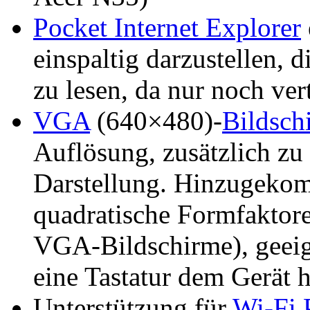
Pocket Internet Explorer
einspaltig darzustellen, 
zu lesen, da nur noch ver
VGA
(640×480)-
Bildsch
Auflösung, zusätzlich z
Darstellung. Hinzugeko
quadratische Formfaktor
VGA-Bildschirme), geeign
eine Tastatur dem Gerät 
Unterstützung für
Wi-Fi 