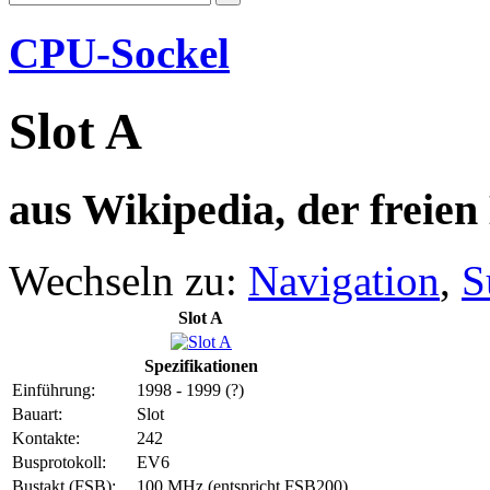
CPU-Sockel
Slot A
aus Wikipedia, der freie
Wechseln zu:
Navigation
,
S
Slot A
Spezifikationen
Einführung:
1998 - 1999 (?)
Bauart:
Slot
Kontakte:
242
Busprotokoll:
EV6
Bustakt (FSB):
100 MHz (entspricht FSB200)