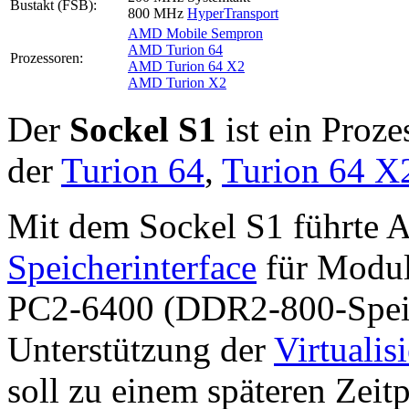
Bustakt (FSB):
800 MHz
HyperTransport
AMD Mobile Sempron
AMD Turion 64
Prozessoren:
AMD Turion 64 X2
AMD Turion X2
Der
Sockel S1
ist ein Proze
der
Turion 64
,
Turion 64 X
Mit dem Sockel S1 führte
Speicherinterface
für Modul
PC2-6400 (DDR2-800-Speic
Unterstützung der
Virtualis
soll zu einem späteren Zei