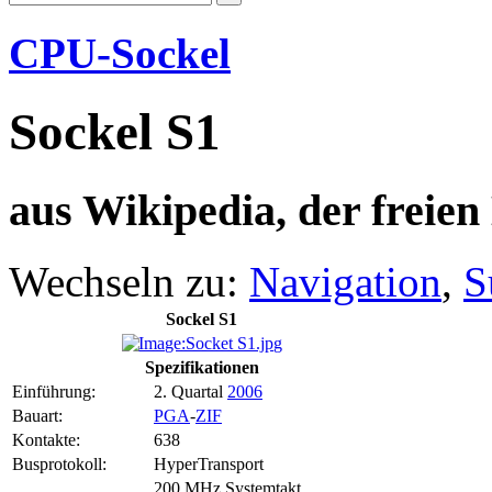
CPU-Sockel
Sockel S1
aus Wikipedia, der freie
Wechseln zu:
Navigation
,
S
Sockel S1
Spezifikationen
Einführung:
2. Quartal
2006
Bauart:
PGA
-
ZIF
Kontakte:
638
Busprotokoll:
HyperTransport
200 MHz Systemtakt