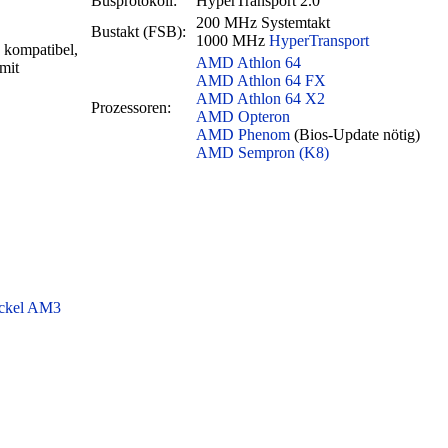
Busprotokoll:
HyperTransport 2.0
200 MHz Systemtakt
Bustakt (FSB):
1000 MHz
HyperTransport
 kompatibel,
AMD Athlon 64
mit
AMD Athlon 64 FX
AMD Athlon 64 X2
Prozessoren:
AMD Opteron
AMD Phenom
(Bios-Update nötig)
AMD Sempron (K8)
ckel AM3