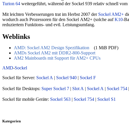
Turion 64
weitergeführt, während der Sockel 939 relativ schnell vo
Mit leichten Verbesserungen trat im Herbst 2007 der
Sockel AM2+
di
wodurch auch Prozessoren für den Sockel AM2+ (solche auf
K10
-Ba
reduziertem Funktions- und evtl. Leistungsumfang.
Weblinks
AMD: Sockel AM2 Design Spezifikation
(1 MiB PDF)
AMDs Sockel AM2 mit DDR2-800-Support
AM2 Mainboards mit Support für AM2+ CPUs
AMD
-
Sockel
Sockel für Server:
Sockel A
|
Sockel 940
|
Sockel F
Sockel für Desktops:
Super Sockel 7
|
Slot A
|
Sockel A
|
Sockel 754
Sockel für mobile Geräte:
Sockel 563
|
Sockel 754
|
Sockel S1
Kategorien