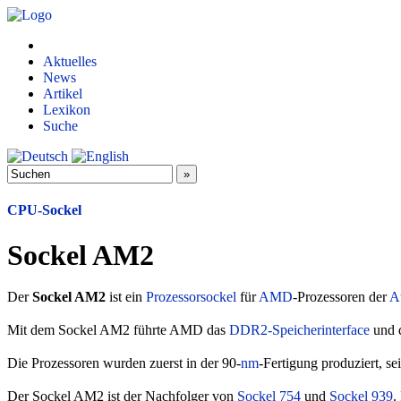
Aktuelles
News
Artikel
Lexikon
Suche
CPU-Sockel
Sockel AM2
Der
Sockel AM2
ist ein
Prozessorsockel
für
AMD
-Prozessoren der
A
Mit dem Sockel AM2 führte AMD das
DDR2-Speicherinterface
und 
Die Prozessoren wurden zuerst in der 90-
nm
-Fertigung produziert, s
Der Sockel AM2 ist der Nachfolger von
Sockel 754
und
Sockel 939
.