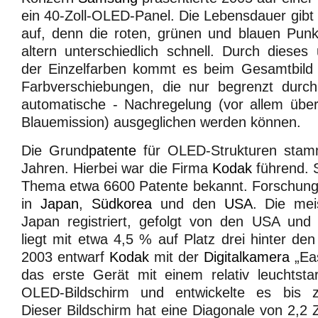
ein 40-Zoll-OLED-Panel. Die Lebensdauer gibt
auf, denn die roten, grünen und blauen Pun
altern unterschiedlich schnell. Durch dieses
der Einzelfarben kommt es beim Gesamtbild 
Farbverschiebungen, die nur begrenzt durch
automatische - Nachregelung (vor allem über
Blauemission) ausgeglichen werden können.
Die Grund
patente
für OLED-Strukturen stam
Jahren. Hierbei war die Firma
Kodak
führend. 
Thema etwa 6600 Patente bekannt. Forschung
in
Japan
,
Südkorea
und den
USA
. Die mei
Japan registriert, gefolgt von den USA und
liegt mit etwa 4,5 % auf Platz drei hinter d
2003 entwarf
Kodak
mit der
Digitalkamera
„Ea
das erste Gerät mit einem relativ leuchtsta
OLED-Bildschirm und entwickelte es bis zu
Dieser Bildschirm hat eine Diagonale von 2,2 