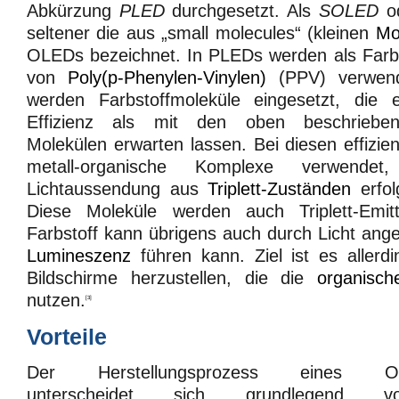
Abkürzung
PLED
durchgesetzt. Als
SOLED
o
seltener die aus „small molecules“ (kleinen
Mo
OLEDs bezeichnet. In PLEDs werden als Farb
von
Poly(p-Phenylen-Vinylen)
(PPV) verwende
werden Farbstoffmoleküle eingesetzt, die 
Effizienz als mit den oben beschriebene
Molekülen erwarten lassen. Bei diesen effiz
metall-organische Komplexe verwend
Lichtaussendung aus
Triplett-Zuständen
erfol
Diese Moleküle werden auch Triplett-Emi
Farbstoff kann übrigens auch durch Licht ang
Lumineszenz
führen kann. Ziel ist es allerdi
Bildschirme herzustellen, die die
organisch
nutzen.
[3]
Vorteile
Der Herstellungsprozess eines OLED
unterscheidet sich grundlegend