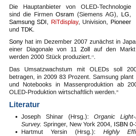
Die Hauptanbieter von OLED-Technologie
sind die Firmen
Osram
(Siemens AG),
LG
,
Samsung SDI
,
RiTdisplay
, Univision,
Pioneer
und
TDK
.
Sony
hat im Dezember 2007 zunächst in Jap
einer Diagonale von 11
Zoll
auf den Markt 
werden 2000 Stück produziert.
.
[7]
Das Umsatzwachstum mit OLEDs soll 200
betragen, in 2009 83 Prozent. Samsung plant
und Notebooks in Massenproduktion ab 20
OLED-Produktion wirtschaftlich werden.
[8]
Literatur
Joseph Shinar (Hrsg.):
Organic Light
Survey.
Springer, New York 2004,
ISBN 0-
Hartmut Yersin (Hrsg.):
Highly Ef