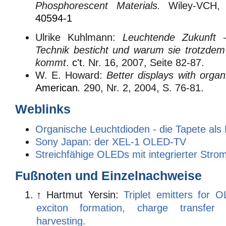
Phosphorescent Materials.
Wiley-VCH,
40594-1
Ulrike Kuhlmann:
Leuchtende Zukunft
Technik besticht und warum sie trotzdem
kommt
.
c't
. Nr. 16, 2007, Seite 82-87.
W. E. Howard:
Better displays with organi
American
.
290, Nr. 2, 2004, S. 76-81
.
Weblinks
Organische Leuchtdioden - die Tapete als 
Sony Japan: der XEL-1 OLED-TV
Streichfähige OLEDs mit integrierter Str
Fußnoten und Einzelnachweise
↑
Hartmut Yersin:
Triplet emitters for O
exciton formation, charge transfer 
harvesting.