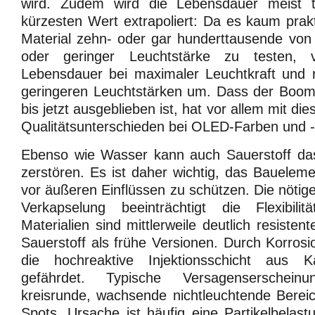
wird. Zudem wird die Lebensdauer meist 
kürzesten Wert extrapoliert: Da es kaum prakt
Material zehn- oder gar hunderttausende von 
oder geringer Leuchtstärke zu testen,
Lebensdauer bei maximaler Leuchtkraft und r
geringeren Leuchtstärken um. Dass der Boo
bis jetzt ausgeblieben ist, hat vor allem mit d
Qualitätsunterschieden bei OLED-Farben und -M
Ebenso wie Wasser kann auch Sauerstoff das
zerstören. Es ist daher wichtig, das Bauelem
vor äußeren Einflüssen zu schützen. Die nötig
Verkapselung beeinträchtigt die Flexibili
Materialien sind mittlerweile deutlich resist
Sauerstoff als frühe Versionen. Durch Korrosi
die hochreaktive Injektionsschicht aus 
gefährdet. Typische Versagenserschein
kreisrunde, wachsende nichtleuchtende Berei
Spots. Ursache ist häufig eine Partikelbela