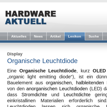
Aktuelles
News
Artikel
Lexikon
Suche
Display
Organische Leuchtdiode
Eine
Organische Leuchtdiode
, kurz
OLED
„organic light emitting diode“), ist ein dünn
Bauelement aus
organischen
,
halbleitenden
M
von den
anorganischen
Leuchtdioden
(LED) da
dass
Stromdichte
und
Leuchtdichte
gering
einkristallinen Materialien erforderlich s
Leuchtdioden lassen sich organische L