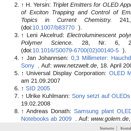
↑
H. Yersin:
Triplet Emitters for OLED App
of Exciton Trapping and Control of Emi
Topics in Current Chemistry.
241,
(
doi
:
10.1007/b83770
).
↑
Leni Akcelrud:
Electroluminescent poly
Polymer Science.
28, Nr. 6, 20
(
doi
:
10.1016/S0079-6700(02)00140-5
).
↑
Jan Johannsen:
0,3 Millimeter: Hauch
Sony
.
Auf:
www.netzwelt.de
, 18. April 20
↑
Universal Display Corporation:
OLED Ma
am 21.09.2007
↑
SID 2005
↑
Ulrike Kuhlmann:
Sony setzt auf OLEDs
19.02.2008
↑
Andreas Donath:
Samsung plant OLED
Notebooks ab 2009
.
Auf:
www.golem.de
Startseite
Konta