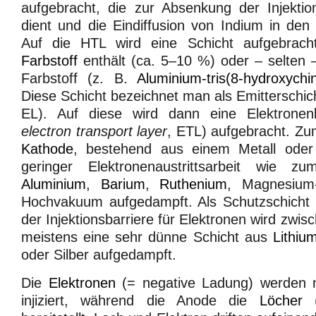
aufgebracht, die zur Absenkung der Injektio
dient und die Eindiffusion von Indium in den
Auf die HTL wird eine Schicht aufgebrach
Farbstoff
enthält (ca. 5–10 %) oder – selten 
Farbstoff (z. B.
Aluminium-tris(8-hydroxychin
Diese Schicht bezeichnet man als Emitterschic
EL). Auf diese wird dann eine Elektronenle
electron transport layer
, ETL) aufgebracht. Zu
Kathode
, bestehend aus einem Metall ode
geringer Elektronenaustrittsarbeit wie 
Aluminium
,
Barium
,
Ruthenium
, Magnesium-
Hochvakuum aufgedampft. Als Schutzschicht 
der Injektionsbarriere für Elektronen wird zw
meistens eine sehr dünne Schicht aus
Lithium
oder Silber aufgedampft.
Die
Elektronen
(= negative Ladung) werden 
injiziert, während die Anode die
Löcher
(