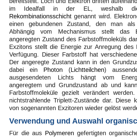
bereitstellt. Loch und Elektron driften aufeinan
im Idealfall in der EL, weshalb di
Rekombinationsschicht
genannt wird. Elektron
einen gebundenen Zustand, den man al
Abhängig vom Mechanismus stellt das E
angeregten Zustand des Farbstoffmoleküls dar,
Exzitons stellt die Energie zur Anregung des 
Verfügung. Dieser Farbstoff hat verschieden
Der angeregte Zustand kann in den Grundzu
dabei ein
Photon
(
Lichtteilchen
) aussend
ausgesendeten Lichts hängt vom Energi
angeregtem und Grundzustand ab und kann 
Farbstoffmoleküle gezielt verändert werden.
nichtstrahlende Triplett-Zustände dar. Dies
von sogenannten Exzitoren wieder gelöst werd
Verwendung und Auswahl organisch
Für die aus
Polymeren
gefertigten organisch