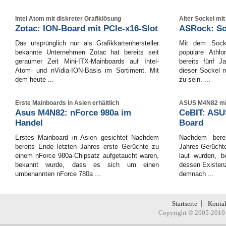
Intel Atom mit diskreter Grafiklösung
Alter Sockel mi
Zotac: ION-Board mit PCIe-x16-Slot
ASRock: So
Das ursprünglich nur als Grafikkartenhersteller
Mit dem Socke
bekannte Unternehmen Zotac hat bereits seit
populäre Athlo
geraumer Zeit Mini-ITX-Mainboards auf Intel-
bereits fünf J
Atom- und nVidia-ION-Basis im Sortiment. Mit
dieser Sockel n
dem heute ...
zu sein. ...
Erste Mainboards in Asien erhältlich
ASUS M4N82 mit
Asus M4N82: nForce 980a im
CeBIT: ASU
Handel
Board
Erstes Mainboard in Asien gesichtet Nachdem
Nachdem berei
bereits Ende letzten Jahres erste Gerüchte zu
Jahres Gerücht
einem nForce 980a-Chipsatz aufgetaucht waren,
laut wurden, b
bekannt wurde, dass es sich um einen
dessen Existen
umbenannten nForce 780a ...
demnach ...
Startseite
Konta
Copyright © 2005-2010 H