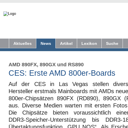
Aktuelles
News
Artikel
Lexikon
Suche
AMD 890FX, 890GX und RS890
CES: Erste AMD 800er-Boards
Auf der CES in Las Vegas stellen diver
Hersteller erstmals Mainboards mit AMDs neu
800er-Chipsätzen 890FX (RD890), 890GX 
aus. Diverse Medien warten mit ersten Fotos
Die Chipsätze bieten voraussichtlich eine
DDR3-Speicher-Unterstützung bis DDR3-
Übertaktungsfunktion „GPU NOS“. Als Ersch