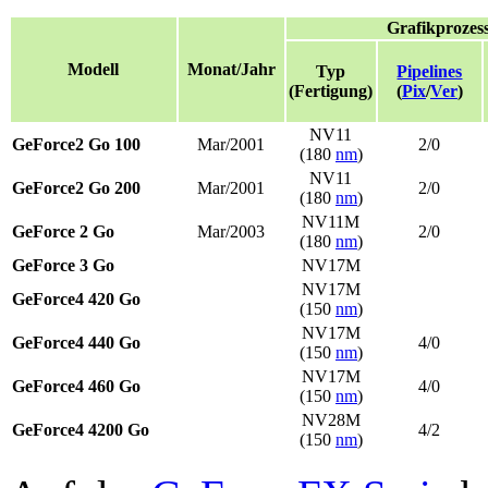
Grafikprozes
Modell
Monat/Jahr
Typ
Pipelines
(Fertigung)
(
Pix
/
Ver
)
NV11
GeForce2 Go 100
Mar/2001
2/0
(180
nm
)
NV11
GeForce2 Go 200
Mar/2001
2/0
(180
nm
)
NV11M
GeForce 2 Go
Mar/2003
2/0
(180
nm
)
GeForce 3 Go
NV17M
NV17M
GeForce4 420 Go
(150
nm
)
NV17M
GeForce4 440 Go
4/0
(150
nm
)
NV17M
GeForce4 460 Go
4/0
(150
nm
)
NV28M
GeForce4 4200 Go
4/2
(150
nm
)