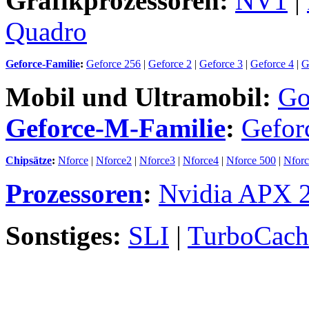
Grafikprozessoren:
NV1
|
Quadro
Geforce-Familie
:
Geforce 256
|
Geforce 2
|
Geforce 3
|
Geforce 4
|
G
Mobil und Ultramobil:
Go
Geforce-M-Familie
:
Gefor
Chipsätze
:
Nforce
|
Nforce2
|
Nforce3
|
Nforce4
|
Nforce 500
|
Nforc
Prozessoren
:
Nvidia APX 
Sonstiges:
SLI
|
TurboCach