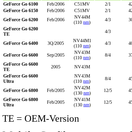
GeForce Go 6100
Feb/2006
C51MV
2/1
4
GeForce Go 6150
Feb/2006
C51MV
2/1
4
NV44M
GeForce Go 6200
Feb/2006
4/3
3
(110
nm
)
GeForce Go 6200
4/3
TE
NV44M1
GeForce Go 6400
3Q/2005
4/3
4
(110
nm
)
NV43M
GeForce Go 6600
Sep/2005
8/4
3
(110
nm
)
GeForce Go 6600
2005
NV43M
TE
GeForce Go 6600
NV43M
8/4
4
Ultra
(110
nm
)
NV42M
GeForce Go 6800
Feb/2005
12/5
4
(130
nm
)
GeForce Go 6800
NV41M
Feb/2005
12/5
4
Ultra
(130
nm
)
TE = OEM-Version