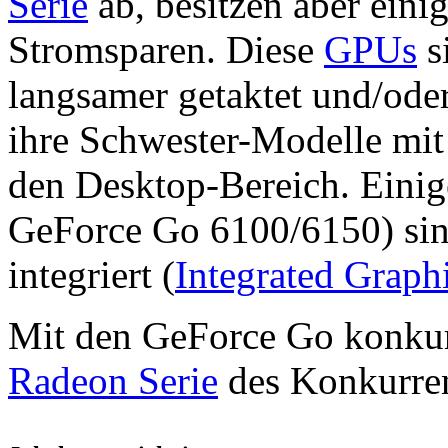
Serie
ab, besitzen aber eini
Stromsparen. Diese
GPUs
s
langsamer getaktet und/ode
ihre Schwester-Modelle mi
den Desktop-Bereich. Einige
GeForce Go 6100/6150) sin
integriert (
Integrated Graph
Mit den GeForce Go konkur
Radeon Serie
des Konkurre