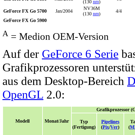
(130
nm
)
NV36M
GeForce FX Go 5700
Jan/2004
4/4
(130
nm
)
GeForce FX Go 5900
A
= Medion OEM-Version
Auf der
GeForce 6 Serie
bas
Grafikprozessoren unterstü
aus dem Desktop-Bereich
D
OpenGL
2.0:
Grafikprozessor 
Modell
Monat/Jahr
Typ
Pipelines
Ta
(Fertigung)
(
Pix
/
Ver
)
(
M