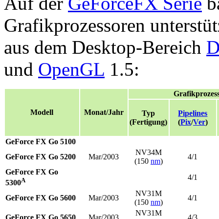
Auf der
GeForceFX Serie
ba
Grafikprozessoren unterstü
aus dem Desktop-Bereich
D
und
OpenGL
1.5:
Grafikprozes
Modell
Monat/Jahr
Typ
Pipelines
(Fertigung)
(
Pix
/
Ver
)
GeForce FX Go 5100
NV34M
GeForce FX Go 5200
Mar/2003
4/1
(150
nm
)
GeForce FX Go
4/1
A
5300
NV31M
GeForce FX Go 5600
Mar/2003
4/1
(150
nm
)
NV31M
GeForce FX Go 5650
Mar/2003
4/3