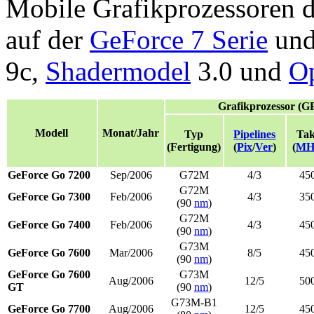
Mobile Grafikprozessoren d
auf der
GeForce 7 Serie
und
9c,
Shadermodel
3.0 und
O
Grafikprozessor (G
Modell
Monat/Jahr
Typ
Pipelines
Tak
(Fertigung)
(
Pix
/
Ver
)
(
MH
GeForce Go 7200
Sep/2006
G72M
4/3
45
G72M
GeForce Go 7300
Feb/2006
4/3
35
(90
nm
)
G72M
GeForce Go 7400
Feb/2006
4/3
45
(90
nm
)
G73M
GeForce Go 7600
Mar/2006
8/5
45
(90
nm
)
GeForce Go 7600
G73M
Aug/2006
12/5
50
GT
(90
nm
)
G73M-B1
GeForce Go 7700
Aug/2006
12/5
45