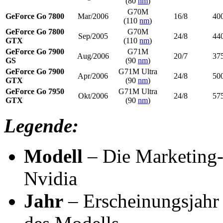
(80
nm
)
G70M
GeForce Go 7800
Mar/2006
16/8
40
(110
nm
)
GeForce Go 7800
G70M
Sep/2005
24/8
44
GTX
(110
nm
)
GeForce Go 7900
G71M
Aug/2006
20/7
37
GS
(90
nm
)
GeForce Go 7900
G71M Ultra
Apr/2006
24/8
50
GTX
(90
nm
)
GeForce Go 7950
G71M Ultra
Okt/2006
24/8
57
GTX
(90
nm
)
Legende:
Modell
– Die Marketing-
Nvidia
Jahr
– Erscheinungsjahr 