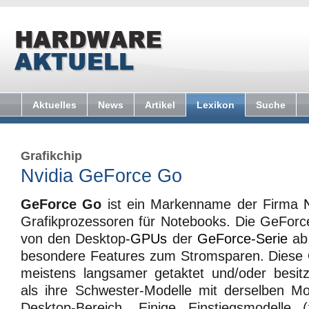
Aktuelles
News
Artikel
Lexikon
Suche
Grafikchip
Nvidia GeForce Go
GeForce Go
ist ein Markenname der Firma
Grafikprozessoren für Notebooks. Die GeFor
von den Desktop-
GPUs
der
GeForce-Serie
ab,
besondere Features zum Stromsparen. Diese
meistens langsamer getaktet und/oder besi
als ihre Schwester-Modelle mit derselben 
Desktop-Bereich. Einige Einstiegsmodell