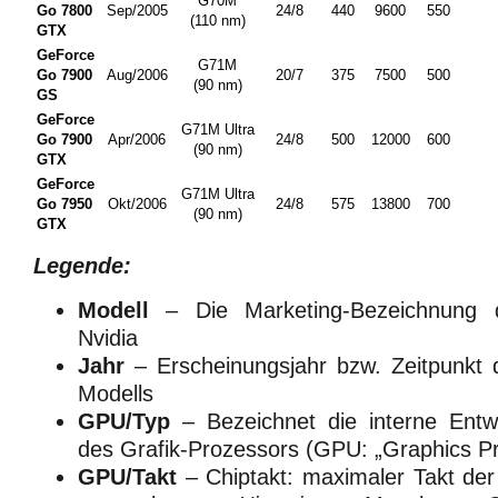
G70M
Go 7800
Sep/2005
24/8
440
9600
550
(110
nm
)
GTX
GeForce
G71M
Go 7900
Aug/2006
20/7
375
7500
500
(90
nm
)
GS
GeForce
G71M Ultra
Go 7900
Apr/2006
24/8
500
12000
600
(90
nm
)
GTX
GeForce
G71M Ultra
Go 7950
Okt/2006
24/8
575
13800
700
(90
nm
)
GTX
Legende:
Modell
– Die Marketing-Bezeichnung 
Nvidia
Jahr
– Erscheinungsjahr bzw. Zeitpunkt d
Modells
GPU/Typ
– Bezeichnet die interne Entw
des Grafik-Prozessors (GPU: „Graphics Pr
GPU/Takt
– Chiptakt: maximaler Takt der