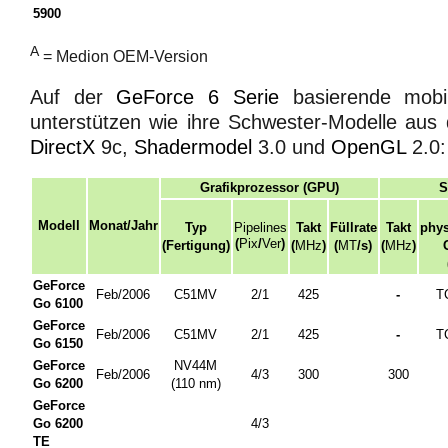
5900
A
= Medion OEM-Version
Auf der
GeForce 6 Serie
basierende mobil
unterstützen wie ihre Schwester-Modelle aus
DirectX
9c,
Shadermodel
3.0 und
OpenGL
2.0:
Grafikprozessor (GPU)
S
Modell
Monat/Jahr
Typ
Pipelines
Takt
Füllrate
Takt
phys
(
Pix
/
Ver
)
(Fertigung)
(
MHz
)
(
MT
/s)
(
MHz
)
GeForce
Feb/2006
C51MV
2/1
425
-
T
Go 6100
GeForce
Feb/2006
C51MV
2/1
425
-
T
Go 6150
GeForce
NV44M
Feb/2006
4/3
300
300
Go 6200
(110
nm
)
GeForce
Go 6200
4/3
TE