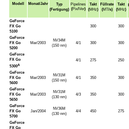
Modell
Monat/Jahr
Typ
Pipelines
Takt
Füllrate
Takt
(
Pix
/
Ver
)
(Fertigung)
(
MHz
)
(
MT
/s)
(
MHz
)
GeForce
FX Go
300
300
5100
GeForce
NV34M
FX Go
Mar/2003
4/1
300
300
(150
nm
)
5200
GeForce
FX Go
4/1
275
250
A
5300
GeForce
NV31M
FX Go
Mar/2003
4/1
350
300
(150
nm
)
5600
GeForce
NV31M
FX Go
Mar/2003
4/3
350
300
(130
nm
)
5650
GeForce
NV36M
FX Go
Jan/2004
4/4
450
275
(130
nm
)
5700
GeForce
FX Go