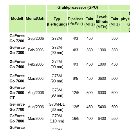
Grafikprozessor (GPU)
Texel-
Modell
Monat/Jahr
Typ
Pipelines
Takt
Takt
phys
füllrate
(
Pix
/
Ver
)
(Fertigung)
(
MHz
)
(
MHz
)
G
(
MT
/s)
(
GeForce
Sep/2006
G72M
4/3
450
350
Go 7200
GeForce
G72M
Feb/2006
4/3
350
1300
350
Go 7300
(90
nm
)
GeForce
G72M
Feb/2006
4/3
450
1800
450
Go 7400
(90
nm
)
GeForce
G73M
Mar/2006
8/5
450
3600
500
Go 7600
(90
nm
)
GeForce
G73M
Go 7600
Aug/2006
12/5
500
6000
600
(90
nm
)
GT
GeForce
G73M-B1
Aug/2006
12/5
450
5400
500
Go 7700
(80
nm
)
GeForce
G70M
Mar/2006
16/8
400
6400
550
Go 7800
(110
nm
)
GeForce