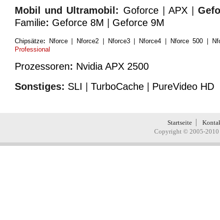
Mobil und Ultramobil:
Goforce
|
APX
|
Gef
Familie
:
Geforce 8M
|
Geforce 9M
Chipsätze
:
Nforce
|
Nforce2
|
Nforce3
|
Nforce4
|
Nforce 500
|
Nf
Professional
Prozessoren
:
Nvidia APX 2500
Sonstiges:
SLI
|
TurboCache
|
PureVideo HD
Startseite
Konta
Copyright © 2005-2010 H