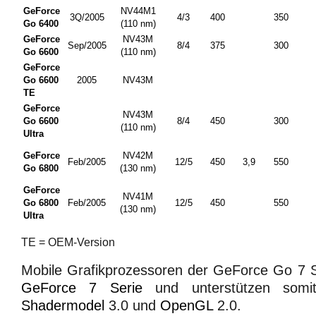
GeForce
NV44M1
3Q/2005
4/3
400
350
Go 6400
(110
nm
)
GeForce
NV43M
Sep/2005
8/4
375
300
Go 6600
(110
nm
)
GeForce
Go 6600
2005
NV43M
TE
GeForce
NV43M
Go 6600
8/4
450
300
(110
nm
)
Ultra
GeForce
NV42M
Feb/2005
12/5
450
3,9
550
Go 6800
(130
nm
)
GeForce
NV41M
Go 6800
Feb/2005
12/5
450
550
(130
nm
)
Ultra
TE = OEM-Version
Mobile Grafikprozessoren der GeForce Go 7 S
GeForce 7 Serie
und unterstützen som
Shadermodel
3.0 und
OpenGL
2.0.