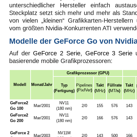
unterschiedlicher Hersteller einfach austau
Steckplatz setzt sich mehr und mehr als Stan
von vielen „kleinen“ Grafikkarten-Hersteller
vom größten Nvidia-Konkurrenten ATI verwende
Modelle der GeForce Go von Nvidi
Auf der
GeForce 2 Serie
,
GeForce 3 Serie
basierende mobile Grafikprozessoren:
Grafikprozessor (GPU)
Modell
Monat/Jahr
Typ
Pipelines
Takt
Füllrate
Takt
(
Pix
/
Ver
)
(Fertigung)
(
MHz
)
(
MT
/s)
(
MHz
)
GeForce2
NV11
Mar/2001
2/0
155
576
143
Go 100
(180
nm
)
GeForce2
NV11
Mar/2001
2/0
166
576
143
Go 200
(180
nm
)
GeForce 2
NV11M
Mar/2003
2/0
143
500
166