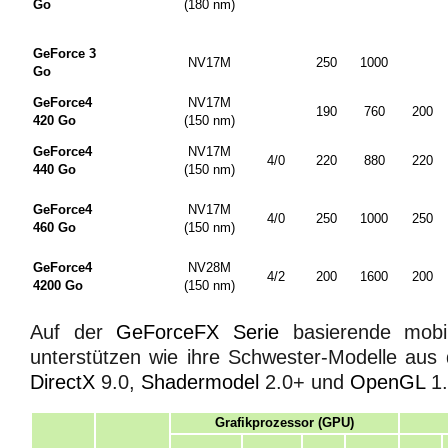
Go
(180
nm
)
GeForce 3
NV17M
250
1000
Go
GeForce4
NV17M
190
760
200
420 Go
(150
nm
)
GeForce4
NV17M
4/0
220
880
220
440 Go
(150
nm
)
GeForce4
NV17M
4/0
250
1000
250
460 Go
(150
nm
)
GeForce4
NV28M
4/2
200
1600
200
4200 Go
(150
nm
)
Auf der
GeForceFX Serie
basierende mobil
unterstützen wie ihre Schwester-Modelle aus
DirectX
9.0,
Shadermodel
2.0+ und
OpenGL
1.
Grafikprozessor (GPU)