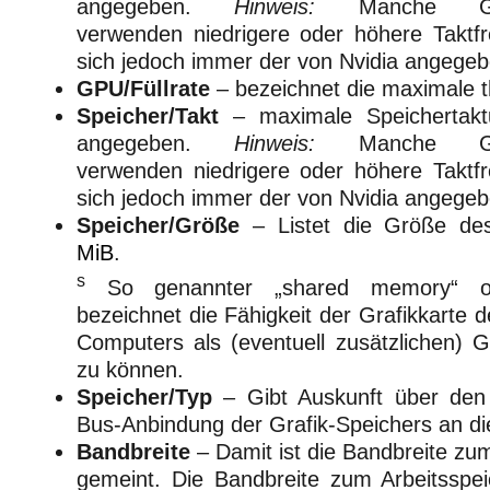
angegeben.
Hinweis:
Manche Grafik
verwenden niedrigere oder höhere Taktfr
sich jedoch immer der von Nvidia angege
GPU/Füllrate
– bezeichnet die maximale th
Speicher/Takt
– maximale Speichertakt
angegeben.
Hinweis:
Manche Grafik
verwenden niedrigere oder höhere Taktfr
sich jedoch immer der von Nvidia angege
Speicher/Größe
– Listet die Größe des
MiB
.
s
So genannter „shared memory“ o
bezeichnet die Fähigkeit der Grafikkarte 
Computers als (eventuell zusätzlichen) G
zu können.
Speicher/Typ
– Gibt Auskunft über den 
Bus-Anbindung der Grafik-Speichers an d
Bandbreite
– Damit ist die Bandbreite zu
gemeint. Die Bandbreite zum Arbeitsspei